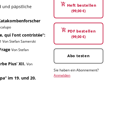
Heft bestellen
d und päpstliche
(99,00 €)
 Katakombenforscher
ecalupo
PDF bestellen
, qui l’ont contristée“:
(99,00 €)
he
Von Stefan Samerski
Frage
Von Stefan
Abo testen
be Pius’ XII.
Von
Sie haben ein Abonnement?
Anmelden
pa“ im 19. und 20.