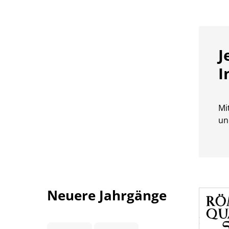
J
I
Mi
un
Neuere Jahrgänge