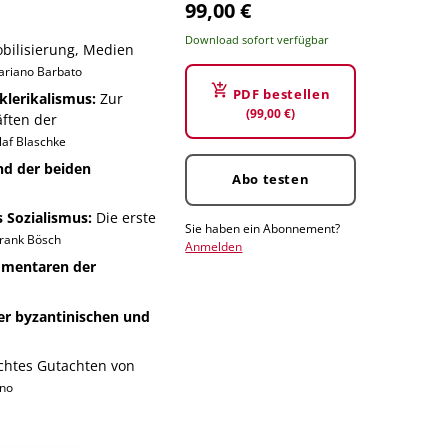
99,00 €
Download sofort verfügbar
bilisierung, Medien
ariano Barbato
PDF bestellen
klerikalismus:
Zur
(99,00 €)
ften der
laf Blaschke
nd der beiden
Abo testen
 Sozialismus:
Die erste
Sie haben ein Abonnement?
rank Bösch
Anmelden
mmentaren der
er byzantinischen und
ichtes Gutachten von
ino