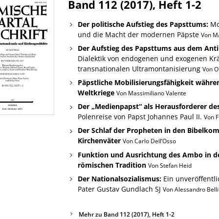
Band 112 (2017), Heft 1-2
Der politische Aufstieg des Papsttums:
Mo
und die Macht der modernen Päpste
Von M
Der Aufstieg des Papsttums aus dem Anti
Dialektik von endogenen und exogenen Krä
transnationalen Ultramontanisierung
Von O
Päpstliche Mobilisierungsfähigkeit währe
Weltkriege
Von Massimiliano Valente
Der „Medienpapst“ als Herausforderer des
Polenreise von Papst Johannes Paul II.
Von F
Der Schlaf der Propheten in den Bibelko
Kirchenväter
Von Carlo Dell’Osso
Funktion und Ausrichtung des Ambo in d
römischen Tradition
Von Stefan Heid
Der Nationalsozialismus:
Ein unveröffentl
Pater Gustav Gundlach SJ
Von Alessandro Bell
Mehr zu Band 112 (2017), Heft 1-2