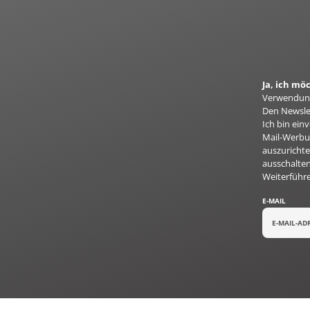
Ja, ich m
Verwendung
Den Newslet
Ich bin ei
Mail-Werbun
auszurichte
ausschalten
Weiterführ
E-MAIL