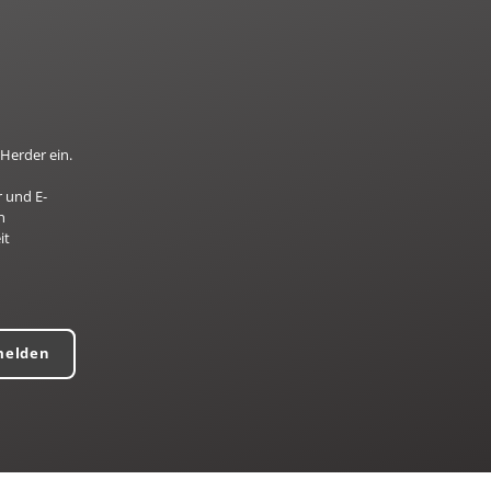
Herder ein.
 und E-
n
it
melden