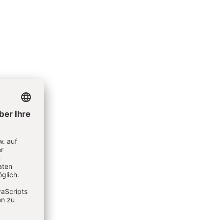
agogik.
S. 24-25