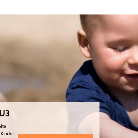
 U3
elte
 Kinder