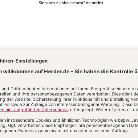
Sie haben ein Abonnement?
Anmelden
am Werner
 Werner ist staatl. anerkannte Erzieherin und Fachkraft für Reggio-Päd
 Worte auf sich warten lassen: Verzögerungen erkennen & begleiten
tts durch das Jahr - Teil 3
:
Sensory Play im