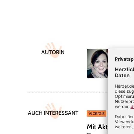
Überschrift
Artikel-
AUTORIN
Miri
Infos
Miriam
AUCH INTERESSANT
5/2026: Wenn
GRATIS
Mit Aktionstable