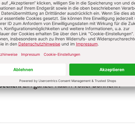
lie Rahm
ln & Introvertiertheit: Wenn Nähe Zeit braucht
S. 30-31
tts durch das Jahr - Teil 2
:
Sensory Play im Fr
deln & Introvertiertheit: Wenn Nähe Zeit braucht
S. 32
gsecken
:
Ein ganzer Raum voller Bohnen?!