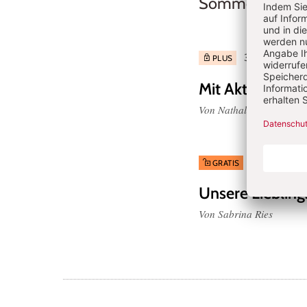
Sommer
Von Natha
3/2026: Fremde
PLUS
Mit Aktionstable
Von Nathalie Rahm
3/2026: Frem
GRATIS
Unsere Lieblin
Von Sabrina Ries