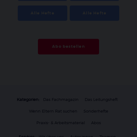
Alle Hefte
Alle Hefte
Abo bestellen
Kategorien:
Das Fachmagazin
Das Leitungsheft
Wenn Eltern Rat suchen
Sonderhefte
Praxis- & Arbeitsmaterial
Abos
Services:
Wir über uns
Autor:innen
Themen