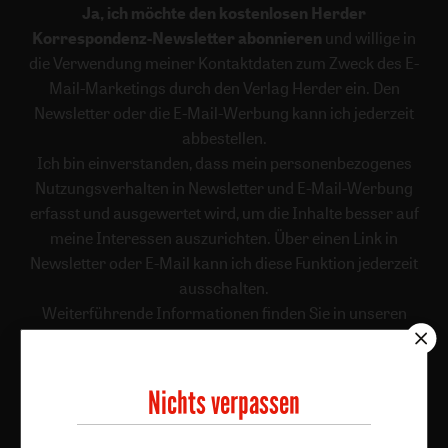
Ja, ich möchte den kostenlosen Herder
Korrespondenz-Newsletter abonnieren
und willige in
die Verwendung meiner Kontaktdaten zum Zweck des E-
Mail-Marketings durch den Verlag Herder ein. Den
Newsletter oder die E-Mail-Werbung kann ich jederzeit
abbestellen.
Ich bin einverstanden, dass mein personenbezogenes
Nutzungsverhalten in Newsletter und E-Mail-Werbung
erfasst und ausgewertet wird, um die Inhalte besser auf
meine Interessen auszurichten. Über einen Link in
Newsletter oder E-Mail kann ich diese Funktion jederzeit
ausschalten.
Weiterführende Informationen finden Sie in unseren
Datenschutzhinweisen
.
E-Mail
Nichts verpassen