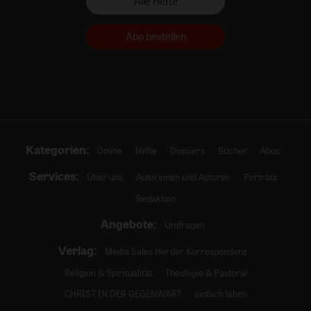
Alle Hefte
Abo bestellen
Kategorien:
Online
Hefte
Dossiers
Bücher
Abos
Services:
Über uns
Autorinnen und Autoren
Porträts
Redaktion
Angebote:
Umfragen
Verlag:
Media Sales Herder Korrespondenz
Religion & Spiritualität
Theologie & Pastoral
CHRIST IN DER GEGENWART
einfach leben