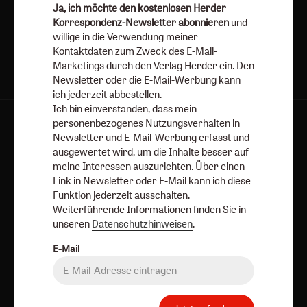
Ja, ich möchte den kostenlosen Herder
Jetzt anmelden
Korrespondenz-Newsletter abonnieren
und
willige in die Verwendung meiner
Kontaktdaten zum Zweck des E-Mail-
Marketings durch den Verlag Herder ein. Den
Newsletter oder die E-Mail-Werbung kann
ich jederzeit abbestellen.
Ich bin einverstanden, dass mein
personenbezogenes Nutzungsverhalten in
AGB und Widerrufsbelehrung
Datenschutz
Newsletter und E-Mail-Werbung erfasst und
Barrierefreiheit
Impressum
ausgewertet wird, um die Inhalte besser auf
meine Interessen auszurichten. Über einen
Link in Newsletter oder E-Mail kann ich diese
Vertrag widerrufen
Abo online kündigen
Funktion jederzeit ausschalten.
Weiterführende Informationen finden Sie in
unseren
Datenschutzhinweisen
.
E-Mail