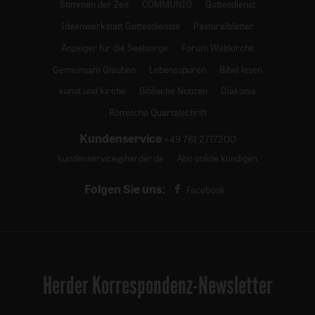
Stimmen der Zeit
COMMUNIO
Gottesdienst
Ideenwerkstatt Gottesdienste
Pastoralblätter
Anzeiger für die Seelsorge
Forum Weltkirche
Gemeinsam Glauben
Lebensspuren
Bibel lesen
kunst und kirche
Biblische Notizen
Diakonia
Römische Quartalschrift
Kundenservice
+49 761 2717200
kundenservice@herder.de
Abo online kündigen
Folgen Sie uns:
Facebook
Herder Korrespondenz-Newsletter