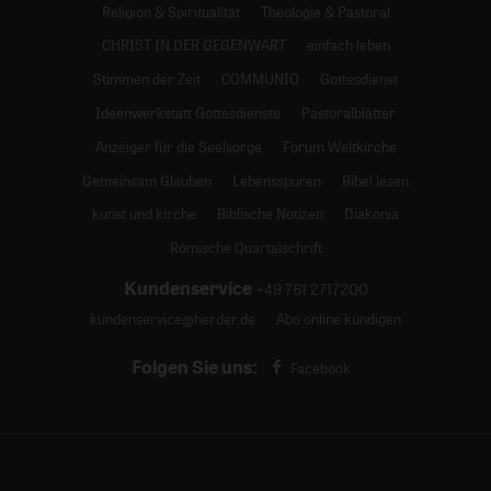
Religion & Spiritualität
Theologie & Pastoral
CHRIST IN DER GEGENWART
einfach leben
Stimmen der Zeit
COMMUNIO
Gottesdienst
Ideenwerkstatt Gottesdienste
Pastoralblätter
Anzeiger für die Seelsorge
Forum Weltkirche
Gemeinsam Glauben
Lebensspuren
Bibel lesen
kunst und kirche
Biblische Notizen
Diakonia
Römische Quartalschrift
Kundenservice
+49 761 2717200
kundenservice@herder.de
Abo online kündigen
Folgen Sie uns:
Facebook