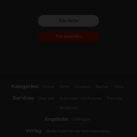
Alle Hefte
Abo bestellen
Kategorien:
Online
Hefte
Dossiers
Bücher
Abos
Services:
Über uns
Autorinnen und Autoren
Porträts
Redaktion
Angebote:
Umfragen
Verlag:
Media Sales Herder Korrespondenz