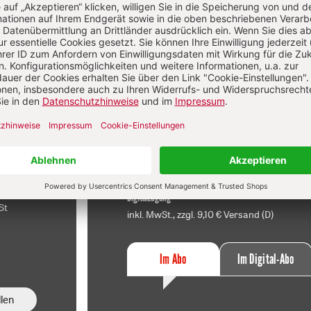
f
Im Abo
sen
Ihr Plus: Zugriff auch auf alle anderen
atei.
Artikel im Abo-Bereich
t
2 Hefte + 2 Hefte digital 0,00 €
120,40 € für 7 Ausgaben pro Halbjahr +
danach
Digitalzugang
St
inkl. MwSt., zzgl. 9,10 € Versand (D)
Im Abo
Im Digital-Abo
len