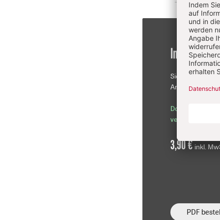
Im Einzelkau
Sie erhalten die
Artikel als PDF-D
Download sofor
verfügbar
3,90 €
inkl. Mw
PDF bestel