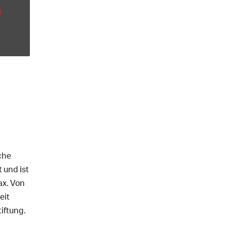
sche
 und ist
ax. Von
eit
iftung.