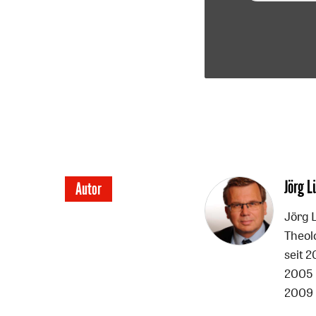
Überschrift
Jörg L
Autor
Artikel-
Jörg L
Theolo
Infos
seit 
2005 b
2009 