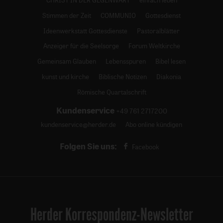
Stimmen der Zeit
COMMUNIO
Gottesdienst
Ideenwerkstatt Gottesdienste
Pastoralblätter
Anzeiger für die Seelsorge
Forum Weltkirche
Gemeinsam Glauben
Lebensspuren
Bibel lesen
kunst und kirche
Biblische Notizen
Diakonia
Römische Quartalschrift
Kundenservice
+49 761 2717200
kundenservice@herder.de
Abo online kündigen
Folgen Sie uns:
Facebook
Herder Korrespondenz-Newsletter