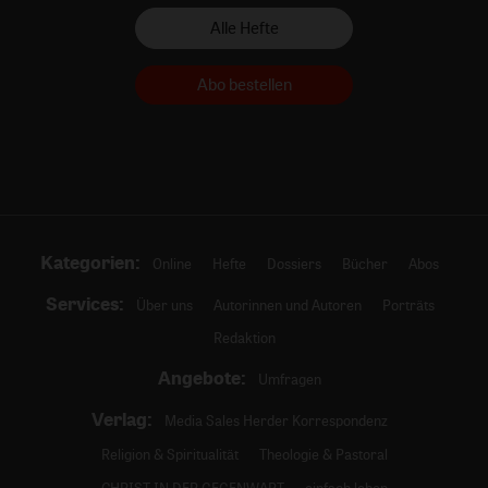
Alle Hefte
Abo bestellen
Kategorien:
Online
Hefte
Dossiers
Bücher
Abos
Services:
Über uns
Autorinnen und Autoren
Porträts
Redaktion
Angebote:
Umfragen
Verlag:
Media Sales Herder Korrespondenz
Religion & Spiritualität
Theologie & Pastoral
CHRIST IN DER GEGENWART
einfach leben