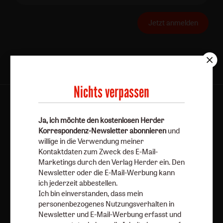
Jetzt anmelden
Nichts verpassen
AGB und Widerrufsbelehrung
Datenschutz
Barrierefreiheit
Impressum
Ja, ich möchte den kostenlosen Herder
Korrespondenz-Newsletter abonnieren
und
willige in die Verwendung meiner
Vertrag widerrufen
Abo online kündigen
Kontaktdaten zum Zweck des E-Mail-
Marketings durch den Verlag Herder ein. Den
Newsletter oder die E-Mail-Werbung kann
ich jederzeit abbestellen.
Ich bin einverstanden, dass mein
personenbezogenes Nutzungsverhalten in
Newsletter und E-Mail-Werbung erfasst und