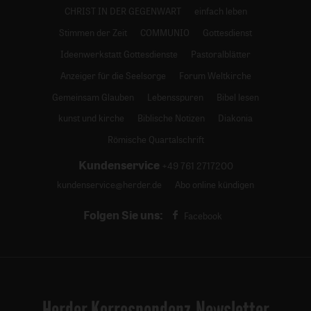
CHRIST IN DER GEGENWART
einfach leben
Stimmen der Zeit
COMMUNIO
Gottesdienst
Ideenwerkstatt Gottesdienste
Pastoralblätter
Anzeiger für die Seelsorge
Forum Weltkirche
Gemeinsam Glauben
Lebensspuren
Bibel lesen
kunst und kirche
Biblische Notizen
Diakonia
Römische Quartalschrift
Kundenservice
+49 761 2717200
kundenservice@herder.de
Abo online kündigen
Folgen Sie uns:
Facebook
Herder Korrespondenz-Newsletter