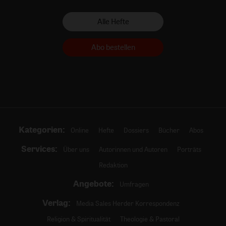
Alle Hefte
Abo bestellen
Kategorien:
Online
Hefte
Dossiers
Bücher
Abos
Services:
Über uns
Autorinnen und Autoren
Porträts
Redaktion
Angebote:
Umfragen
Verlag:
Media Sales Herder Korrespondenz
Religion & Spiritualität
Theologie & Pastoral