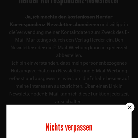
Ja, ich möchte den kostenlosen Herder
Korrespondenz-Newsletter abonnieren
und willige in
die Verwendung meiner Kontaktdaten zum Zweck des E-
Mail-Marketings durch den Verlag Herder ein. Den
Newsletter oder die E-Mail-Werbung kann ich jederzeit
abbestellen.
Ich bin einverstanden, dass mein personenbezogenes
Nutzungsverhalten in Newsletter und E-Mail-Werbung
erfasst und ausgewertet wird, um die Inhalte besser auf
meine Interessen auszurichten. Über einen Link in
Newsletter oder E-Mail kann ich diese Funktion jederzeit
ausschalten.
Weiterführende Informationen finden Sie in unseren
Datenschutzhinweisen
.
Nichts verpassen
E-Mail