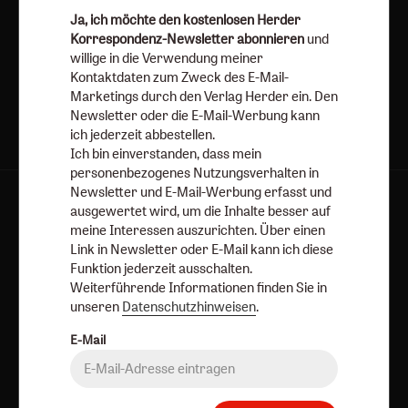
Ja, ich möchte den kostenlosen Herder
Korrespondenz-Newsletter abonnieren
und
Jetzt anmelden
willige in die Verwendung meiner
Kontaktdaten zum Zweck des E-Mail-
Marketings durch den Verlag Herder ein. Den
Newsletter oder die E-Mail-Werbung kann
ich jederzeit abbestellen.
Ich bin einverstanden, dass mein
personenbezogenes Nutzungsverhalten in
Newsletter und E-Mail-Werbung erfasst und
AGB und Widerrufsbelehrung
Datenschutz
ausgewertet wird, um die Inhalte besser auf
meine Interessen auszurichten. Über einen
Barrierefreiheit
Impressum
Link in Newsletter oder E-Mail kann ich diese
Funktion jederzeit ausschalten.
Vertrag widerrufen
Abo online kündigen
Weiterführende Informationen finden Sie in
unseren
Datenschutzhinweisen
.
E-Mail