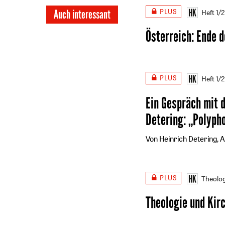
PLUS
Auch interessant
Heft 1/
Österreich: Ende 
PLUS
Heft 1/
Ein Gespräch mit 
Detering
:
„Polypho
Von Heinrich Detering, 
PLUS
Theolog
Theologie und Kir