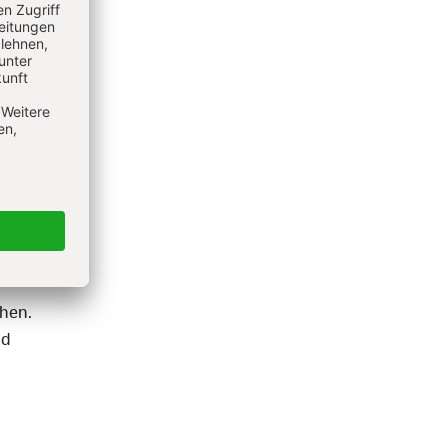
chen.
nd