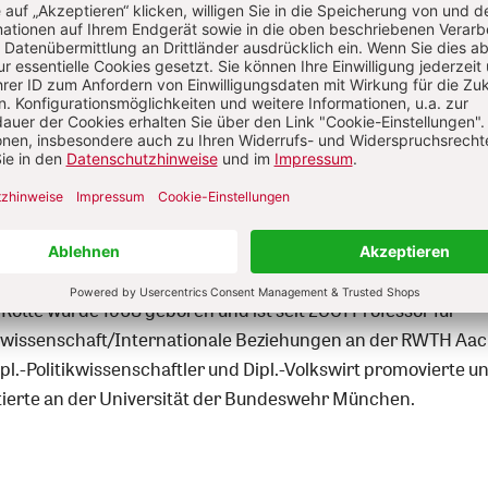
Nutzer/-innen können diesen
Jetzt registrieren
los lesen.
Sie haben bereits ein Konto?
Anmelden
Rotte
 Rotte wurde 1968 geboren und ist seit 2001 Professor für
ikwissenschaft/Internationale Beziehungen an der RWTH Aa
pl.-Politikwissenschaftler und Dipl.-Volkswirt promovierte u
itierte an der Universität der Bundeswehr München.