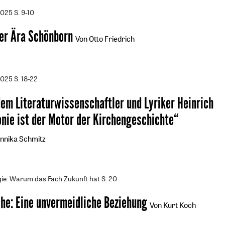
2025
S. 9-10
der Ära Schönborn
Von Otto Friedrich
2025
S. 18-22
dem Literaturwissenschaftler und Lyriker Heinrich
nie ist der Motor der Kirchengeschichte“
Annika Schmitz
ie: Warum das Fach Zukunft hat
S. 20
che
:
Eine unvermeidliche Beziehung
Von Kurt Koch