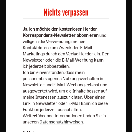
Newsletter oder die E-Mail-Werbung kann ich jederzeit
Nichts verpassen
abbestellen.
Ich bin einverstanden, dass mein personenbezogenes
Nutzungsverhalten in Newsletter und E-Mail-Werbung
Ja, ich möchte den kostenlosen Herder
erfasst und ausgewertet wird, um die Inhalte besser auf
Korrespondenz-Newsletter abonnieren
und
meine Interessen auszurichten. Über einen Link in
willige in die Verwendung meiner
Newsletter oder E-Mail kann ich diese Funktion jederzeit
Kontaktdaten zum Zweck des E-Mail-
Marketings durch den Verlag Herder ein. Den
ausschalten.
Newsletter oder die E-Mail-Werbung kann
Weiterführende Informationen finden Sie in unseren
ich jederzeit abbestellen.
Datenschutzhinweisen
.
Ich bin einverstanden, dass mein
personenbezogenes Nutzungsverhalten in
E-Mail
Newsletter und E-Mail-Werbung erfasst und
ausgewertet wird, um die Inhalte besser auf
meine Interessen auszurichten. Über einen
Link in Newsletter oder E-Mail kann ich diese
Jetzt anmelden
Funktion jederzeit ausschalten.
Weiterführende Informationen finden Sie in
unseren
Datenschutzhinweisen
.