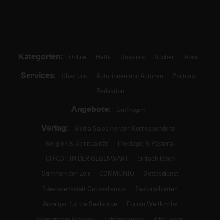
Kategorien:
Online
Hefte
Dossiers
Bücher
Abos
Services:
Über uns
Autorinnen und Autoren
Porträts
Redaktion
Angebote:
Umfragen
Verlag:
Media Sales Herder Korrespondenz
Religion & Spiritualität
Theologie & Pastoral
CHRIST IN DER GEGENWART
einfach leben
Stimmen der Zeit
COMMUNIO
Gottesdienst
Ideenwerkstatt Gottesdienste
Pastoralblätter
Anzeiger für die Seelsorge
Forum Weltkirche
Gemeinsam Glauben
Lebensspuren
Bibel lesen