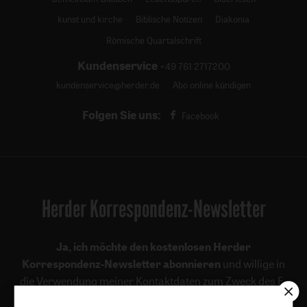
kunst und kirche
Biblische Notizen
Diakonia
Römische Quartalschrift
Kundenservice
+49 761 2717200
kundenservice@herder.de
Abo online kündigen
Folgen Sie uns:
Facebook
Herder Korrespondenz-Newsletter
Ja, ich möchte den kostenlosen Herder
Korrespondenz-Newsletter abonnieren
und willige in
die Verwendung meiner Kontaktdaten zum Zweck des E-
Mail-Marketings durch den Verlag Herder ein. Den