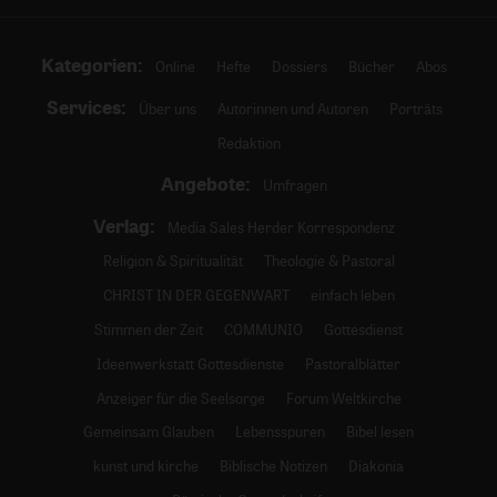
Kategorien:
Online
Hefte
Dossiers
Bücher
Abos
Services:
Über uns
Autorinnen und Autoren
Porträts
Redaktion
Angebote:
Umfragen
Verlag:
Media Sales Herder Korrespondenz
Religion & Spiritualität
Theologie & Pastoral
CHRIST IN DER GEGENWART
einfach leben
Stimmen der Zeit
COMMUNIO
Gottesdienst
Ideenwerkstatt Gottesdienste
Pastoralblätter
Anzeiger für die Seelsorge
Forum Weltkirche
Gemeinsam Glauben
Lebensspuren
Bibel lesen
kunst und kirche
Biblische Notizen
Diakonia