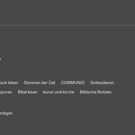
n
fach leben
Stimmen der Zeit
COMMUNIO
Gottesdienst
spuren
Bibel lesen
kunst und kirche
Biblische Notizen
ündigen