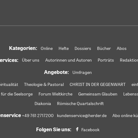
Kategorien:
Online
Hefte
Dossiers
Bücher
Abos
ervices:
Über uns
Autorinnen und Autoren
Porträts
Redaktio
Angebote:
Umfragen
iritualität
Theologie & Pastoral
CHRIST IN DER GEGENWART
ein
 für die Seelsorge
Forum Weltkirche
Gemeinsam Glauben
Lebens
Diakonia
Römische Quartalschrift
nservice
+49 761 2717200
kundenservice@herder.de
Abo online k
Folgen Sie uns:
Facebook