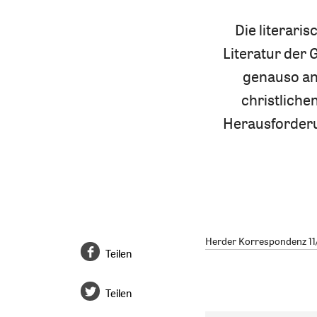
Die literari
Literatur der 
genauso anz
christliche
Herausforderu
Herder Korrespondenz 11/
Teilen
Teilen