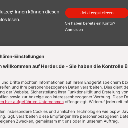
Nutzer/-innen können diesen
Jetzt registrieren
los lesen.
Sie haben bereits ein Konto?
Anmelden
eth Hurth
beth Hurth, geboren 1961, hat Amerikanistik, Germanistik und
ische Theologie in Mainz und Boston studiert. PH.D. 1988 in
can Studies in Boston, Promotion 1992 in Mainz in Germanisti
zentin, Lerntherapeutin und Publizistin in Wiesbaden.