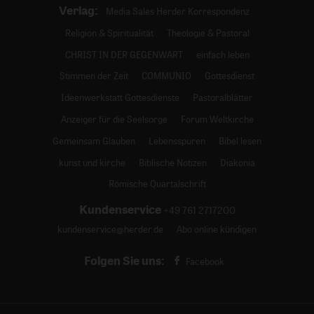
Verlag:
Media Sales Herder Korrespondenz
Religion & Spiritualität
Theologie & Pastoral
CHRIST IN DER GEGENWART
einfach leben
Stimmen der Zeit
COMMUNIO
Gottesdienst
Ideenwerkstatt Gottesdienste
Pastoralblätter
Anzeiger für die Seelsorge
Forum Weltkirche
Gemeinsam Glauben
Lebensspuren
Bibel lesen
kunst und kirche
Biblische Notizen
Diakonia
Römische Quartalschrift
Kundenservice
+49 761 2717200
kundenservice@herder.de
Abo online kündigen
Folgen Sie uns:
Facebook