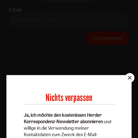
E-Mail
Jetzt anmelden
AGB und Widerrufsbelehrung
Datenschutz
Nichts verpassen
Barrierefreiheit
Impressum
Ja, ich möchte den kostenlosen Herder
Vertrag widerrufen
Abo online kündigen
Korrespondenz-Newsletter abonnieren
und
willige in die Verwendung meiner
Kontaktdaten zum Zweck des E-Mail-