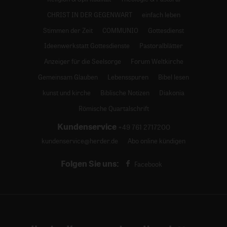
CHRIST IN DER GEGENWART
einfach leben
Stimmen der Zeit
COMMUNIO
Gottesdienst
Ideenwerkstatt Gottesdienste
Pastoralblätter
Anzeiger für die Seelsorge
Forum Weltkirche
Gemeinsam Glauben
Lebensspuren
Bibel lesen
kunst und kirche
Biblische Notizen
Diakonia
Römische Quartalschrift
Kundenservice
+49 761 2717200
kundenservice@herder.de
Abo online kündigen
Folgen Sie uns:
Facebook