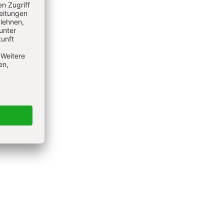
chen
men wir