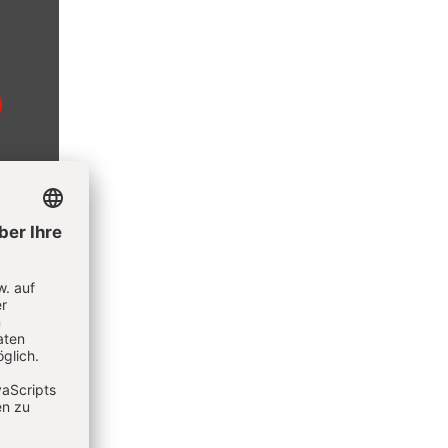
keit als
 als
tuttgart
iözesen