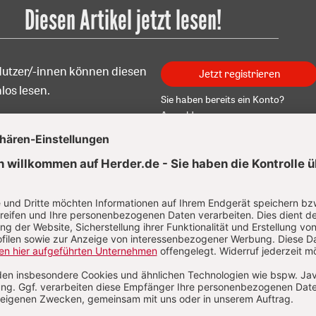
Diesen Artikel jetzt lesen!
Nutzer/-innen können diesen
Jetzt registrieren
los lesen.
Sie haben bereits ein Konto?
Anmelden
n Fuhrmann
artin Fuhrmann, geb. 1969 war nach einer mehrjährigen Tätig
nschaftlicher Assistent an der Universität Bayreuth zunächst
sanwalt in einer großen internationalen Anwaltssozietät in S
 Seit 2003 ist er an der Geschäftsstelle des Verbandes der D