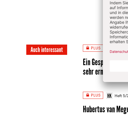
in Bo
Arbei
Arbei
PLUS
Auch interessant
Heft 5
Ein Gespräch mit 
sehr ernst“
Von Hild
PLUS
Heft 5
Hubertus van Mege