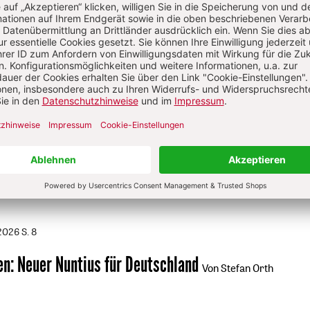
nn unter anderem für Grundsatzfragen des Kirchlichen
tsrechts zuständig. Mehrere Veröffentlichungen zum kirchli
tsrecht.
/2026
S. 17-19
Bundesministerin Karin Prien
:
„Die Bedrohungen neh
e Naurath, Karin Prien
/2026
S. 8
n: Neuer Nuntius für Deutschland
Von Stefan Orth