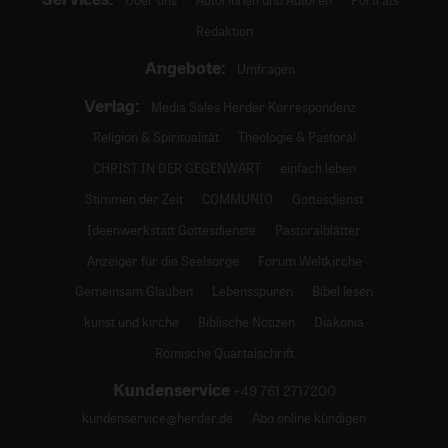
Redaktion
Angebote:
Umfragen
Verlag:
Media Sales Herder Korrespondenz
Religion & Spiritualität
Theologie & Pastoral
CHRIST IN DER GEGENWART
einfach leben
Stimmen der Zeit
COMMUNIO
Gottesdienst
Ideenwerkstatt Gottesdienste
Pastoralblätter
Anzeiger für die Seelsorge
Forum Weltkirche
Gemeinsam Glauben
Lebensspuren
Bibel lesen
kunst und kirche
Biblische Notizen
Diakonia
Römische Quartalschrift
Kundenservice
+49 761 2717200
kundenservice@herder.de
Abo online kündigen