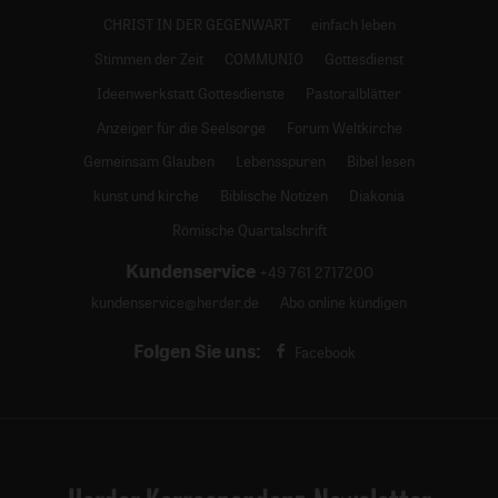
CHRIST IN DER GEGENWART
einfach leben
Stimmen der Zeit
COMMUNIO
Gottesdienst
Ideenwerkstatt Gottesdienste
Pastoralblätter
Anzeiger für die Seelsorge
Forum Weltkirche
Gemeinsam Glauben
Lebensspuren
Bibel lesen
kunst und kirche
Biblische Notizen
Diakonia
Römische Quartalschrift
Kundenservice
+49 761 2717200
kundenservice@herder.de
Abo online kündigen
Folgen Sie uns:
Facebook