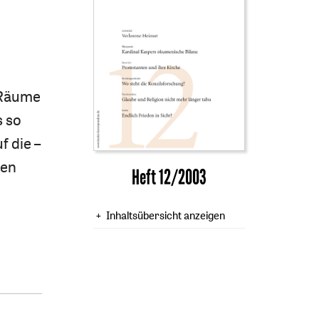
r Räume
s so
f die –
men
Heft 12/2003
Inhaltsübersicht anzeigen