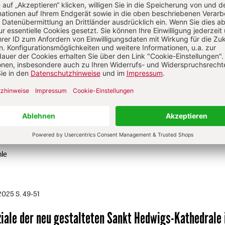
/2026
S. 7
predigt
:
Was heißt hier eigentlich Laien?
Von Stefan Ort
d dann mal weg: Von Pilgern und Wallfahrern
S. 39-41
lich gottesdienstliches Tun
:
Was von der Bußübung 
le
/2025
S. 49-51
ziale der neu gestalteten Sankt Hedwigs-Kathedrale 