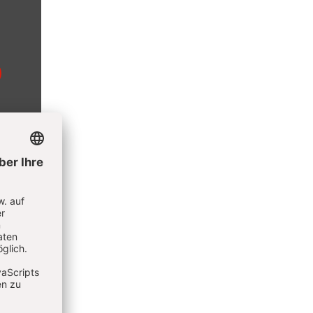
chen
8
retender