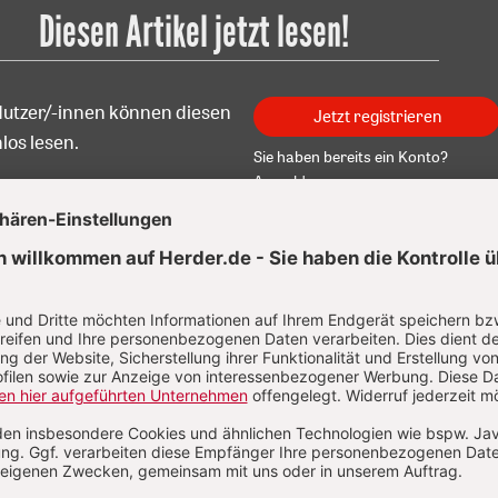
Diesen Artikel jetzt lesen!
Nutzer/-innen können diesen
Jetzt registrieren
los lesen.
Sie haben bereits ein Konto?
Anmelden
 Orth
n Orth, Dr. theol., wurde 1968 geboren. Studium der Katholis
ogie in Freiburg, Paris und Münster. 1998 Promotion. Seit 199
teur der Herder Korrespondenz, von 2014 bis 2022 stellvert
edakteur, seitdem Chefredakteur.