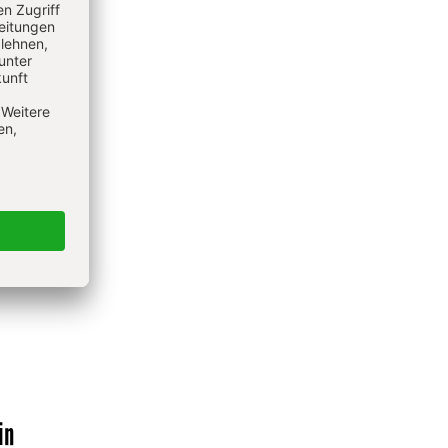
h
übrig
in