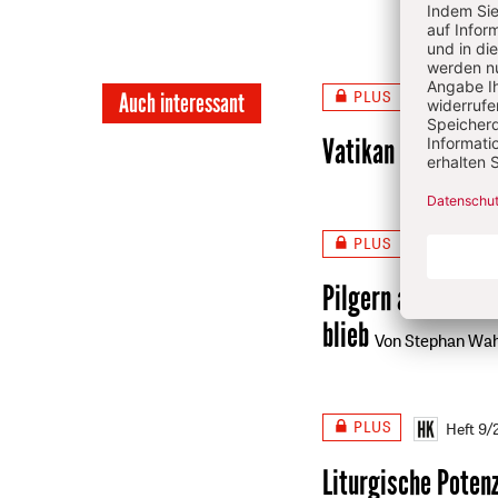
PLUS
Auch interessant
Heft 8
Vatikan und Laien
PLUS
Sie sin
Pilgern als wesent
blieb
Von Stephan Wah
PLUS
Heft 9
Liturgische Poten