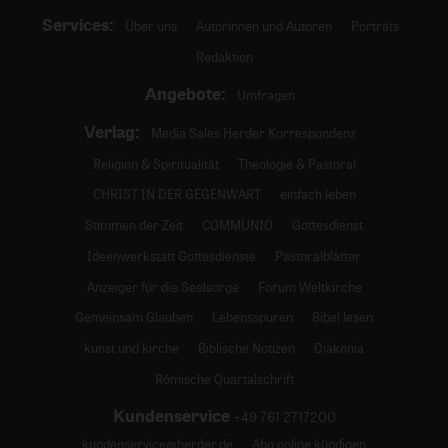
Services:
Über uns
Autorinnen und Autoren
Porträts
Redaktion
Angebote:
Umfragen
Verlag:
Media Sales Herder Korrespondenz
Religion & Spiritualität
Theologie & Pastoral
CHRIST IN DER GEGENWART
einfach leben
Stimmen der Zeit
COMMUNIO
Gottesdienst
Ideenwerkstatt Gottesdienste
Pastoralblätter
Anzeiger für die Seelsorge
Forum Weltkirche
Gemeinsam Glauben
Lebensspuren
Bibel lesen
kunst und kirche
Biblische Notizen
Diakonia
Römische Quartalschrift
Kundenservice
+49 761 2717200
kundenservice@herder.de
Abo online kündigen