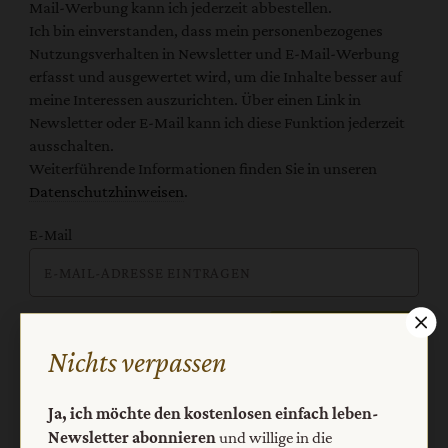
Mail-Werbung kann ich jederzeit abbestellen.
Ich bin einverstanden, dass mein personenbezogenes
Nutzungsverhalten in Newsletter und E-Mail-Werbung
erfasst und ausgewertet wird, um die Inhalte besser auf
meine Interessen auszurichten. Über einen Link in
Newsletter oder E-Mail kann ich diese Funktion jederzeit
ausschalten.
Weiterführende Informationen finden Sie in unseren
Datenschutzhinweisen
.
E-Mail
Jetzt anmelden
Nichts verpassen
Ja, ich möchte den kostenlosen einfach leben-
Newsletter abonnieren
und willige in die