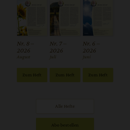
Nr. 8 –
Nr. 7 –
Nr. 6 –
2026
2026
2026
:
August
:
Juli
:
Juni
Zum Heft
Zum Heft
Zum Heft
Alle Hefte
Abo bestellen