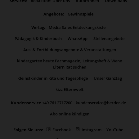
Services:
Redaktion: Über uns
Autor:innen
Downloads
Angebote:
Gewinnspiele
Verlag:
Media Sales Entdeckungskiste
Pädagogik & Kinderbuch
WhatsApp
Stellenangebote
Aus- & Fortbildungsangebote & Veranstaltungen
kindergarten heute Fachmagazin, Leitungsheft & Wenn
Eltern Rat suchen
Kleinstkinder in Kita und Tagespflege
Unser Ganztag
kizz Elternwelt
Kundenservice
+49 761 2717200
kundenservice@herder.de
Abo online kündigen
Folgen Sie uns:
Facebook
Instagram
YouTube