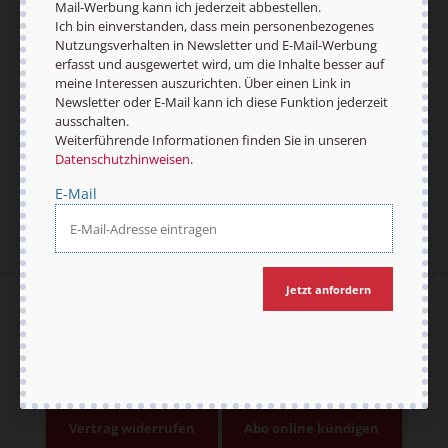
Mail-Werbung kann ich jederzeit abbestellen.
unseren
Datenschutzhinweisen
.
Ich bin einverstanden, dass mein personenbezogenes
Nutzungsverhalten in Newsletter und E-Mail-Werbung
E-Mail
erfasst und ausgewertet wird, um die Inhalte besser auf
meine Interessen auszurichten. Über einen Link in
Newsletter oder E-Mail kann ich diese Funktion jederzeit
ausschalten.
Weiterführende Informationen finden Sie in unseren
Jetzt anmelden
Datenschutzhinweisen
.
E-Mail
Jetzt anfordern
AGB und Widerrufsbelehrung
Datenschutz
Barrierefreiheit
Impressum
Vertrag widerrufen
Abo online kündigen