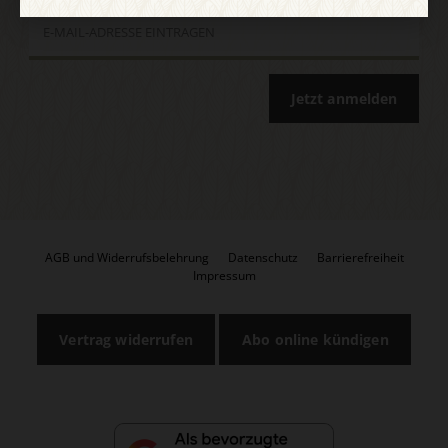
Jetzt anmelden
AGB und Widerrufsbelehrung
Datenschutz
Barrierefreiheit
Impressum
Vertrag widerrufen
Abo online kündigen