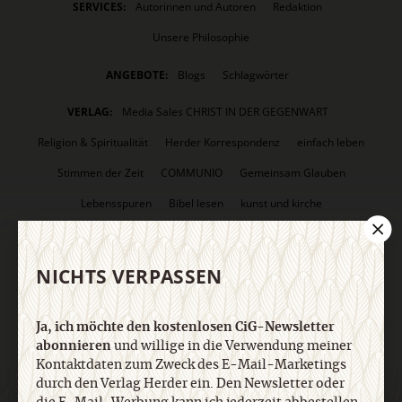
SERVICES:
Autorinnen und Autoren
Redaktion
Unsere Philosophie
ANGEBOTE:
Blogs
Schlagwörter
VERLAG:
Media Sales CHRIST IN DER GEGENWART
Religion & Spiritualität
Herder Korrespondenz
einfach leben
Stimmen der Zeit
COMMUNIO
Gemeinsam Glauben
Lebensspuren
Bibel lesen
kunst und kirche
KUNDENSERVICE
+49 761 2717200
kundenservice@herder.de
Abo online kündigen
NICHTS VERPASSEN
FOLGEN SIE UNS:
Facebook
Twitter
Ja, ich möchte den kostenlosen CiG-Newsletter
abonnieren
und willige in die Verwendung meiner
Kontaktdaten zum Zweck des E-Mail-Marketings
durch den Verlag Herder ein. Den Newsletter oder