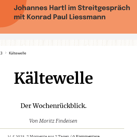
23
Kältewelle
Kältewelle
Der Wochenrückblick.
Von
Moritz Findeisen
14.5.2023, 7 Momente aus 7 Tagen /
0 Kommentare