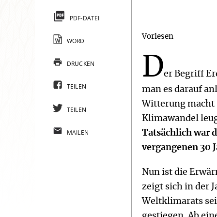
PDF-DATEI
Vorlesen
WORD
D
DRUCKEN
er Begriff 
TEILEN
man es darauf an
Witterung macht 
TEILEN
Klimawandel leug
MAILEN
Tatsächlich war d
vergangenen 30 J
Nun ist die Erwä
zeigt sich in der
Weltklimarats sei
gestiegen. Ab ein