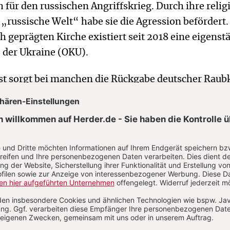
 für den russischen Angriffskrieg. Durch ihre relig
„russische Welt“ habe sie die Agression befördert.
h geprägten Kirche existiert seit 2018 eine eigenst
 der Ukraine (OKU).
st sorgt bei manchen die Rückgabe deutscher Raub
em der dortige Staatspräsident die historischen B
Titularkönig von Benin weitergereicht hat, befürch
e nun in dessen Privatbesitz verschwinden könnten.
en dagegen: Diebesgut zurückzugeben sei immer ric
erbleib.
 Rangliste von
Reporter ohne Grenzen
(RSF) steht di
ltweit unter steigendem Druck. In 70 von 180
dern seien die Arbeitsbedingungen für Journalisti
 mindestens problematisch. Wegen vermehrter Angr