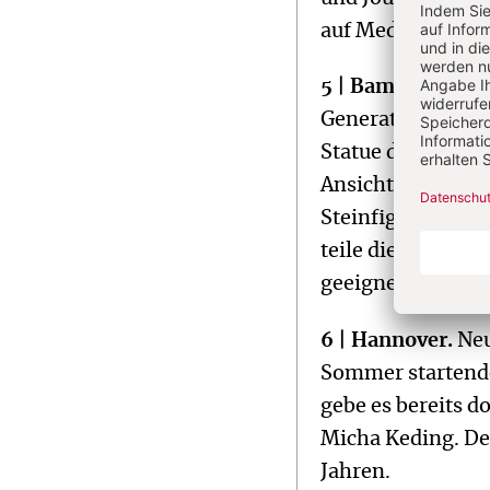
auf Medienschaff
5 | Bamberg.
Das 
Generation“ zurü
Statue des „Bamb
Ansicht zu zaghaf
Steinfigur wurde 
teile die Grundan
geeigneten Protes
6 | Hannover.
Neu
Sommer startend
gebe es bereits do
Micha Keding. De
Jahren.