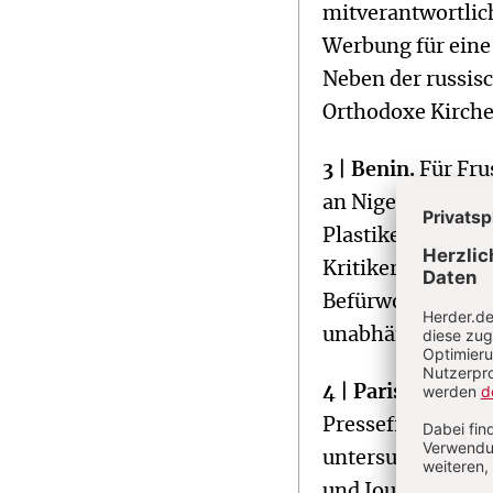
mitverantwortlich
Werbung für eine 
Neben der russisc
Orthodoxe Kirche
3 | Benin.
Für Fru
an Nigeria. Nachd
Plastiken an den 
Kritiker, dass si
Befürworter halt
unabhängig vom V
4 | Paris.
Laut der
Pressefreiheit we
untersuchten Län
und Journalisten