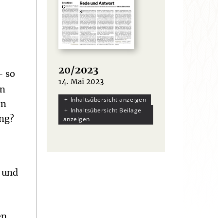
20/2023
– so
14. Mai 2023
:
en
Inhaltsübersicht anzeigen
en
Inhaltsübersicht Beilage
ung?
anzeigen
 und
en