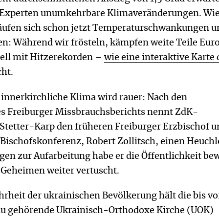
 Experten unumkehrbare Klimaveränderungen. Wi
häufen sich schon jetzt Temperaturschwankungen u
n: Während wir frösteln, kämpfen weite Teile Eur
uell mit Hitzerekorden –
wie eine interaktive Karte 
ht.
 innerkirchliche Klima wird rauer: Nach den
s Freiburger Missbrauchsberichts nennt ZdK-
 Stetter-Karp den früheren Freiburger Erzbischof u
Bischofskonferenz, Robert Zollitsch, einen Heuchl
en zur Aufarbeitung habe er die Öffentlichkeit be
 Geheimen weiter vertuscht.
rheit der ukrainischen Bevölkerung hält die bis vo
u gehörende Ukrainisch-Orthodoxe Kirche (UOK)