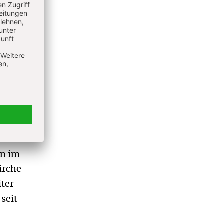
b.
ühmten
ihrer
ie
, man
en im
irche
iter
seit