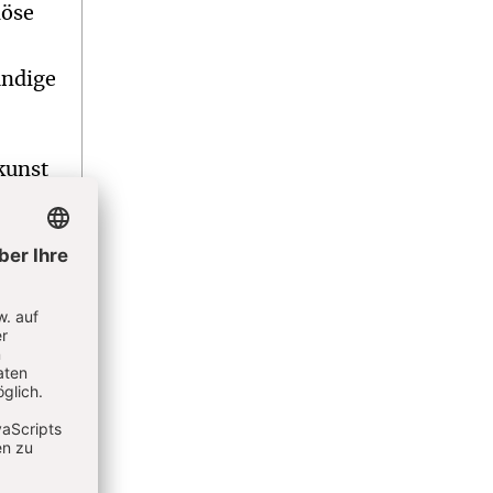
iöse
ändige
kunst
ronze-
ten
htig,
e
nnen
iffe