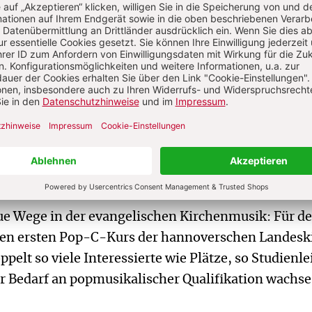
ende rutscht Deutschland um 5 Plätze auf Rang 21 a
Domkapitel zieht seine Anzeige gegen die „Letzte
ck. Mitglieder der Klimabewegung hatten der ber
erger Reiters“ die Augen verbunden, um das nach 
te Handeln der Kirche im Klimaschutz zu tadeln. D
dabei nicht beschädigt. Ein Bistumssprecher sagte
liegen der Gruppe, halte den Dom aber für keinen
tort.
e Wege in der evangelischen Kirchenmusik: Für d
en ersten Pop-C-Kurs der hannoverschen Landesk
ppelt so viele Interessierte wie Plätze, so Studienle
r Bedarf an popmusikalischer Qualifikation wachse 