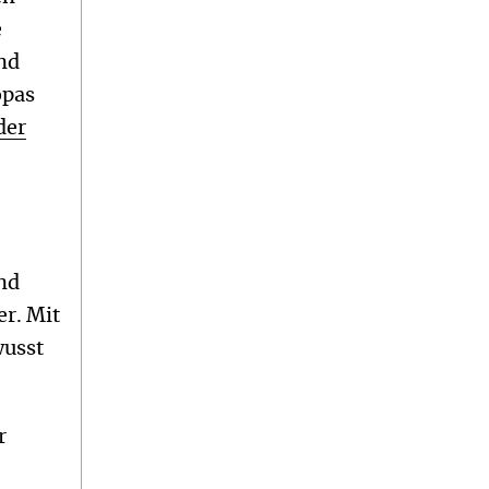
e
nd
opas
der
nd
er. Mit
wusst
r