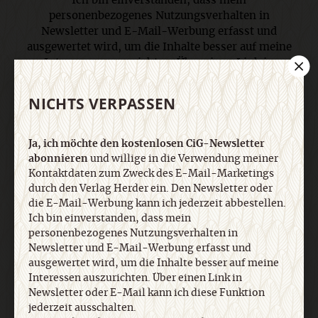
Ich bin einverstanden, dass mein
personenbezogenes Nutzungsverhalten in
Newsletter und E-Mail-Werbung erfasst und
ausgewertet wird, um die Inhalte besser auf meine
Interessen auszurichten. Über einen Link in
Newsletter oder E-Mail kann ich diese Funktion
jederzeit ausschalten. Weiterführende
NICHTS VERPASSEN
Informationen finden Sie in unseren
Datenschutzhinweisen
.
Ja, ich möchte den kostenlosen CiG-Newsletter
abonnieren
und willige in die Verwendung meiner
E-Mail
Kontaktdaten zum Zweck des E-Mail-Marketings
durch den Verlag Herder ein. Den Newsletter oder
die E-Mail-Werbung kann ich jederzeit abbestellen.
Ich bin einverstanden, dass mein
personenbezogenes Nutzungsverhalten in
Jetzt anmelden
Newsletter und E-Mail-Werbung erfasst und
ausgewertet wird, um die Inhalte besser auf meine
Interessen auszurichten. Über einen Link in
Newsletter oder E-Mail kann ich diese Funktion
jederzeit ausschalten.