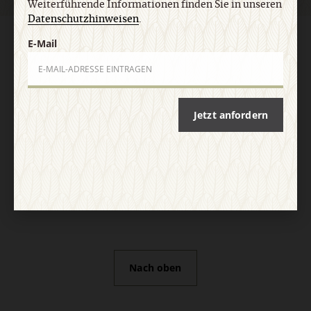
Weiterführende Informationen finden Sie in unseren
Datenschutzhinweisen
.
AGB und Widerrufsbelehrung
Datenschutz
Barrierefreiheit
E-Mail
Impressum
Vertrag widerrufen
Abo online kündigen
Jetzt anfordern
Nach oben