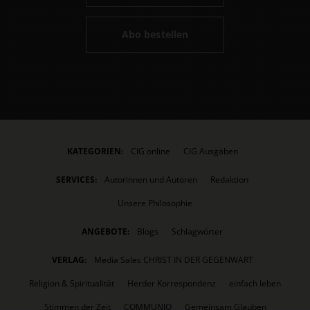
Abo bestellen
KATEGORIEN:
CIG online
CIG Ausgaben
SERVICES:
Autorinnen und Autoren
Redaktion
Unsere Philosophie
ANGEBOTE:
Blogs
Schlagwörter
VERLAG:
Media Sales CHRIST IN DER GEGENWART
Religion & Spiritualität
Herder Korrespondenz
einfach leben
Stimmen der Zeit
COMMUNIO
Gemeinsam Glauben