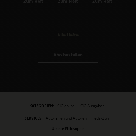
Zum Heft
Zum Heft
Zum Heft
Alle Hefte
Abo bestellen
KATEGORIEN:
CIG online
CIG Ausgaben
SERVICES:
Autorinnen und Autoren
Redaktion
Unsere Philosophie