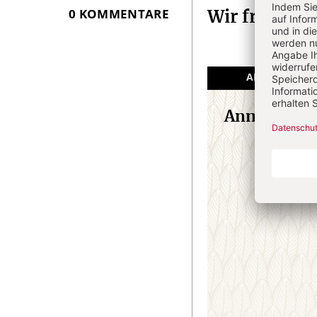
Infos
0 KOMMENTARE
Wir freuen 
ANGEMELDET
Anmeldung
E-M
Passw