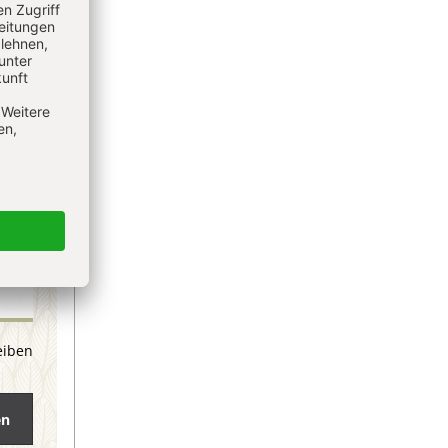
eiben
en