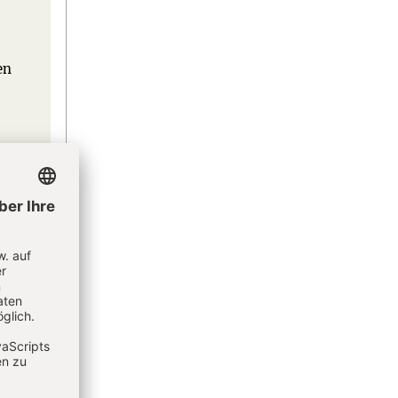
en
eren