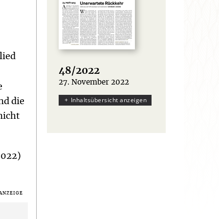
lied
48/2022
27. November 2022
:
e
Inhaltsübersicht anzeigen
nd die
nicht
2022)