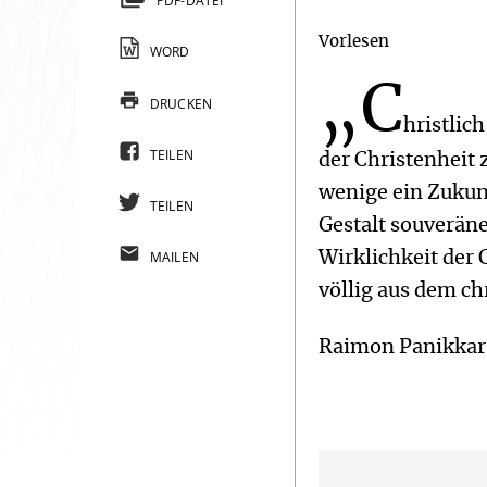
PDF-DATEI
Vorlesen
WORD
„C
DRUCKEN
hristlic
TEILEN
der Christenheit 
wenige ein Zukunf
TEILEN
Gestalt souverän
MAILEN
Wirklichkeit der
völlig aus dem ch
Raimon Panikkar 