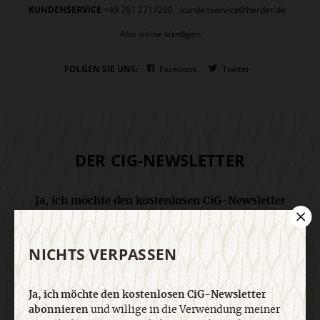
KUNDENSERVICE
+49 761 2717200
kundenservice@herder.de
Abo online kündigen
FOLGEN SIE UNS:
Facebook
Twitter
DER CIG-NEWSLETTER
Ja, ich möchte den kostenlosen CiG-Newsletter
abonnieren
und willige in die Verwendung meiner
Kontaktdaten zum Zweck des E-Mail-Marketings
durch den Verlag Herder ein. Den Newsletter oder
NICHTS VERPASSEN
die E-Mail-Werbung kann ich jederzeit abbestellen.
Ich bin einverstanden, dass mein
Ja, ich möchte den kostenlosen CiG-Newsletter
personenbezogenes Nutzungsverhalten in
abonnieren
und willige in die Verwendung meiner
Newsletter und E-Mail-Werbung erfasst und