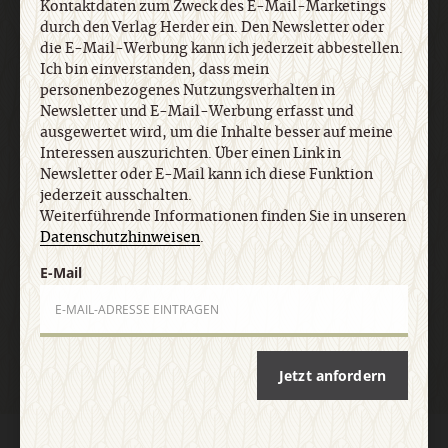
Kontaktdaten zum Zweck des E-Mail-Marketings
ausgewertet wird, um die Inhalte besser auf meine
durch den Verlag Herder ein. Den Newsletter oder
Interessen auszurichten. Über einen Link in
die E-Mail-Werbung kann ich jederzeit abbestellen.
Newsletter oder E-Mail kann ich diese Funktion
Ich bin einverstanden, dass mein
jederzeit ausschalten. Weiterführende
personenbezogenes Nutzungsverhalten in
Informationen finden Sie in unseren
Newsletter und E-Mail-Werbung erfasst und
Datenschutzhinweisen
.
ausgewertet wird, um die Inhalte besser auf meine
Interessen auszurichten. Über einen Link in
Newsletter oder E-Mail kann ich diese Funktion
E-Mail
jederzeit ausschalten.
Weiterführende Informationen finden Sie in unseren
Datenschutzhinweisen
.
E-Mail
Jetzt anmelden
Jetzt anfordern