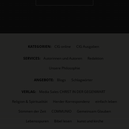
KATEGORIEN:
CIG online
CIG Ausgaben
SERVICES:
Autorinnen und Autoren
Redaktion
Unsere Philosophie
ANGEBOTE:
Blogs
Schlagwörter
VERLAG:
Media Sales CHRIST IN DER GEGENWART
Religion & Spiritualität
Herder Korrespondenz
einfach leben
Stimmen der Zeit
COMMUNIO
Gemeinsam Glauben
Lebensspuren
Bibel lesen
kunst und kirche