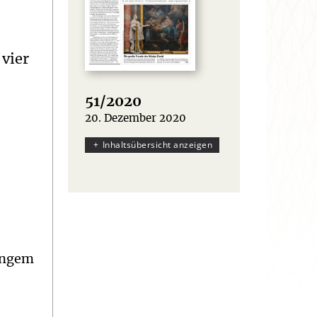
 vier
51/2020
20. Dezember 2020
:
Inhaltsübersicht anzeigen
langem