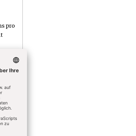
hs pro
t
rsten
orden.
ress
s