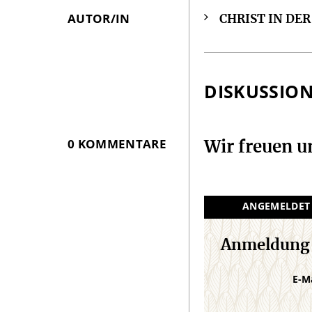
AUTOR/IN
CHRIST IN DE
Überschrift
Artikel-
Infos
DISKUSSIO
0 KOMMENTARE
Wir freuen 
ANGEMELDET
Anmeldung
E-M