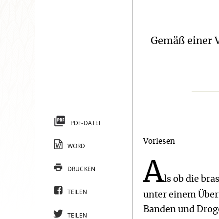
Gemäß einer V
PDF-DATEI
Vorlesen
WORD
A
DRUCKEN
ls ob die br
TEILEN
unter einem Über
Banden und Drogen
TEILEN