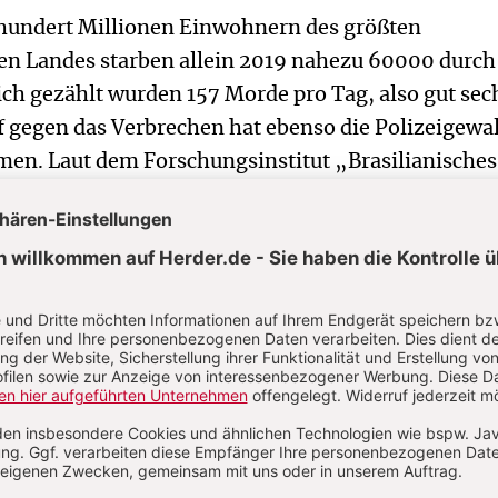
hundert Millionen Einwohnern des größten
n Landes starben allein 2019 nahezu 60000 durch
ch gezählt wurden 157 Morde pro Tag, also gut sec
 gegen das Verbrechen hat ebenso die Polizeigewal
n. Laut dem Forschungsinstitut „Brasilianisches
iche Sicherheit“ sind bei den Einsätzen allein im e
st 3200 Personen durch Sicherheitskräfte getötet w
Bolsonaros Sohn Eduardo, der Abgeordneter im Kong
 ihn mit seinem Vater im Präsidentenpalast zeigt, in
em Gürtel war eine Waffe zu sehen. An dem Bild
 heftige Diskussionen im Internet. Das Tragen von
sidentenpalast nur der Polizei und sonstigem
al erlaubt.