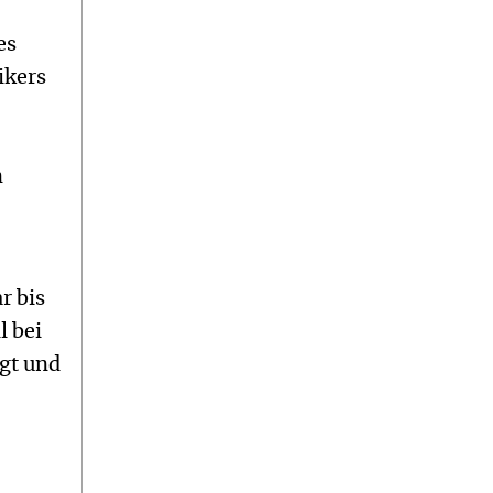
es
ikers
n
r bis
l bei
lgt und