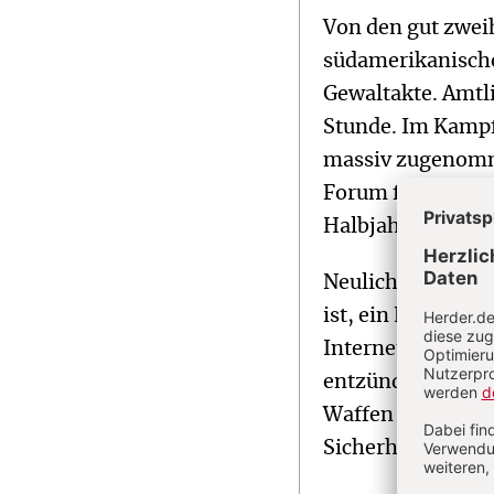
Von den gut zwei
südamerikanische
Gewaltakte. Amtli
Stunde. Im Kampf
massiv zugenomme
Forum für Öffentl
Halbjahr 2020 fa
Neulich stellte 
ist, ein Foto, das
Internet. An sein
entzündeten sich
Waffen ist im Prä
Sicherheitsperson