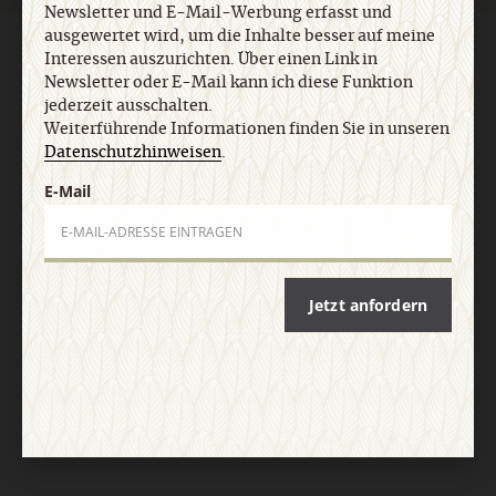
Newsletter und E-Mail-Werbung erfasst und
ausgewertet wird, um die Inhalte besser auf meine
AGB und Widerrufsbelehrung
Datenschutz
Barrierefreiheit
Interessen auszurichten. Über einen Link in
Impressum
Newsletter oder E-Mail kann ich diese Funktion
jederzeit ausschalten.
Weiterführende Informationen finden Sie in unseren
Vertrag widerrufen
Abo online kündigen
Datenschutzhinweisen
.
E-Mail
Jetzt anfordern
Nach oben