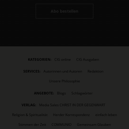
Abo bestellen
KATEGORIEN:
CIG online
CIG Ausgaben
SERVICES:
Autorinnen und Autoren
Redaktion
Unsere Philosophie
ANGEBOTE:
Blogs
Schlagwörter
VERLAG:
Media Sales CHRIST IN DER GEGENWART
Religion & Spiritualität
Herder Korrespondenz
einfach leben
Stimmen der Zeit
COMMUNIO
Gemeinsam Glauben