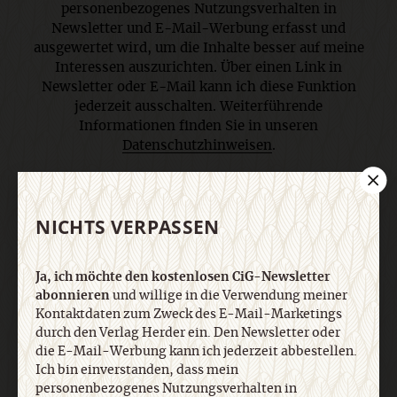
personenbezogenes Nutzungsverhalten in
Newsletter und E-Mail-Werbung erfasst und
ausgewertet wird, um die Inhalte besser auf meine
Interessen auszurichten. Über einen Link in
Newsletter oder E-Mail kann ich diese Funktion
jederzeit ausschalten. Weiterführende
Informationen finden Sie in unseren
Datenschutzhinweisen
.
E-Mail
NICHTS VERPASSEN
Ja, ich möchte den kostenlosen CiG-Newsletter
abonnieren
und willige in die Verwendung meiner
Jetzt anmelden
Kontaktdaten zum Zweck des E-Mail-Marketings
durch den Verlag Herder ein. Den Newsletter oder
die E-Mail-Werbung kann ich jederzeit abbestellen.
Ich bin einverstanden, dass mein
personenbezogenes Nutzungsverhalten in