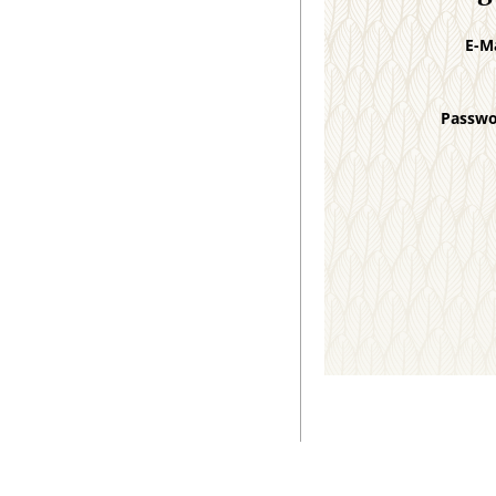
E-M
Passw