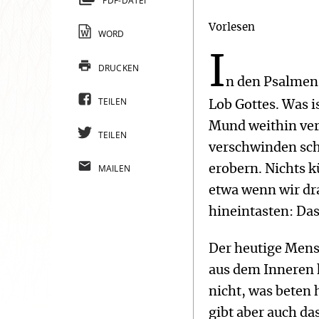
PDF-DATEI
Vorlesen
WORD
I
DRUCKEN
n den Psalmen 
TEILEN
Lob Gottes. Was i
Mund weithin ve
TEILEN
verschwinden sch
MAILEN
erobern. Nichts k
etwa wenn wir dr
hineintasten: Das
Der heutige Mensc
aus dem Inneren k
nicht, was beten 
gibt aber auch da