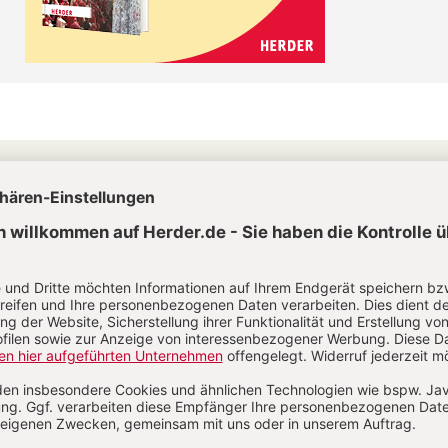
CHRIST IN DER GEGENWART IM ABO
Unsere Wochenzeitschrift bietet Ihnen
Nachrichten und Berichte über aktuelle
Ereignisse aus christlicher Perspektive,
Analysen geistiger, politischer und
religiöser Entwicklungen sowie Anregung
für ein modernes christliches Leben.
Zum Kennenlernen: 4 Wochen gratis