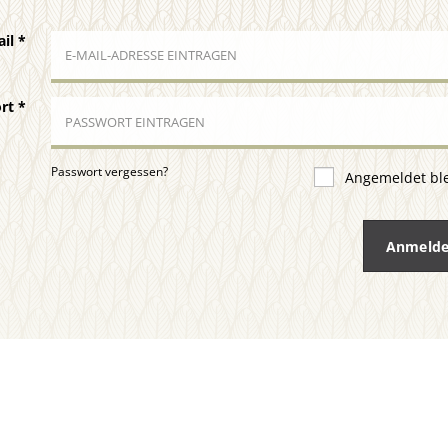
ail
*
ort
*
Passwort vergessen?
Angemeldet bl
Anmeld