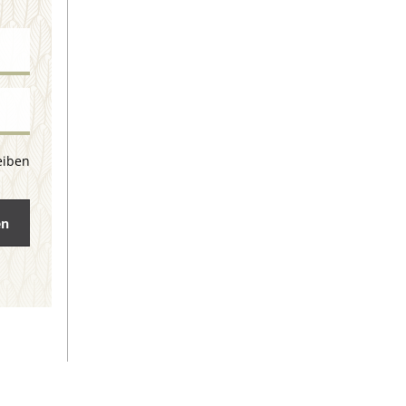
eiben
en