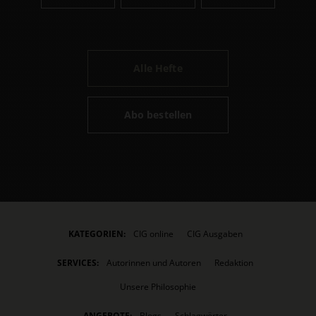
Alle Hefte
Abo bestellen
KATEGORIEN:
CIG online
CIG Ausgaben
SERVICES:
Autorinnen und Autoren
Redaktion
Unsere Philosophie
ANGEBOTE:
Blogs
Schlagwörter