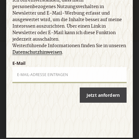
Ich bin einverstanden, dass mein
Jetzt anmelden
personenbezogenes Nutzungsverhalten in
Newsletter und E-Mail-Werbung erfasst und
ausgewertet wird, um die Inhalte besser auf meine
Interessen auszurichten. Über einen Link in
Newsletter oder E-Mail kann ich diese Funktion
jederzeit ausschalten.
Weiterführende Informationen finden Sie in unseren
Datenschutzhinweisen
.
AGB und Widerrufsbelehrung
Datenschutz
Barrierefreiheit
Impressum
E-Mail
Vertrag widerrufen
Abo online kündigen
Jetzt anfordern