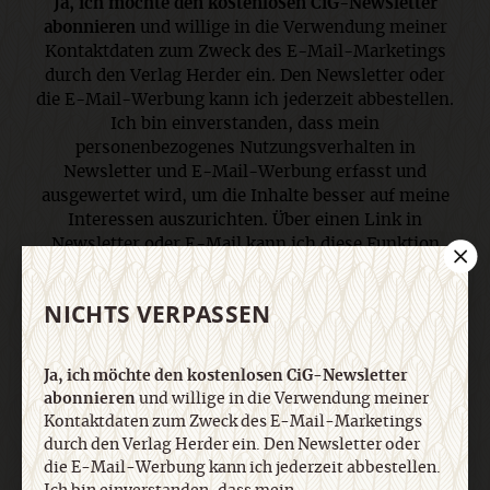
Ja, ich möchte den kostenlosen CiG-Newsletter
abonnieren
und willige in die Verwendung meiner
Kontaktdaten zum Zweck des E-Mail-Marketings
durch den Verlag Herder ein. Den Newsletter oder
die E-Mail-Werbung kann ich jederzeit abbestellen.
Ich bin einverstanden, dass mein
personenbezogenes Nutzungsverhalten in
Newsletter und E-Mail-Werbung erfasst und
ausgewertet wird, um die Inhalte besser auf meine
Interessen auszurichten. Über einen Link in
Newsletter oder E-Mail kann ich diese Funktion
jederzeit ausschalten. Weiterführende
Informationen finden Sie in unseren
NICHTS VERPASSEN
Datenschutzhinweisen
.
Ja, ich möchte den kostenlosen CiG-Newsletter
E-Mail
abonnieren
und willige in die Verwendung meiner
Kontaktdaten zum Zweck des E-Mail-Marketings
durch den Verlag Herder ein. Den Newsletter oder
die E-Mail-Werbung kann ich jederzeit abbestellen.