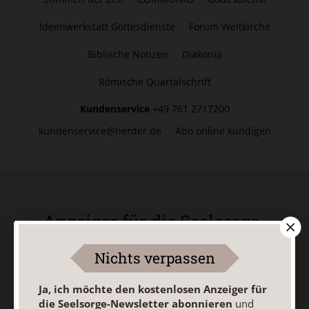
Ideenwerkstatt Gottesdienste
Forum Weltkirche
Biblische Notizen
Diakonia
Römische Quartalschrift
Kundenservice
+49 761 2717200
kundenservice@herder.de
Abo online kündigen
Anzeiger für die Seelsorge-
Newsletter
Nichts verpassen
Ja, ich möchte den kostenlosen Anzeiger für die
Ja, ich möchte den kostenlosen Anzeiger für
Seelsorge-Newsletter abonnieren
und willige in die
die Seelsorge-Newsletter abonnieren
und