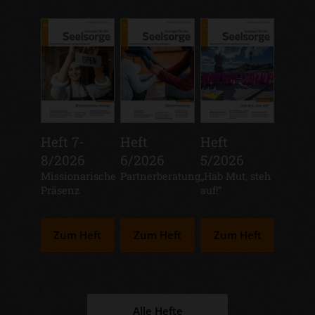
Heft 7-
Heft
Heft
8/2026
6/2026
5/2026
:
Missionarische
:
Partnerberatung
:
„Hab Mut, steh
Präsenz
auf!“
Zum Heft
Zum Heft
Zum Heft
Alle Hefte