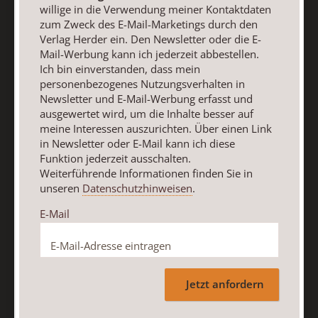
willige in die Verwendung meiner Kontaktdaten
Verwendung meiner Kontaktdaten zum Zweck des E-Mail-
zum Zweck des E-Mail-Marketings durch den
Marketings durch den Verlag Herder ein. Den Newsletter
Verlag Herder ein. Den Newsletter oder die E-
oder die E-Mail-Werbung kann ich jederzeit abbestellen.
Mail-Werbung kann ich jederzeit abbestellen.
Ich bin einverstanden, dass mein personenbezogenes
Ich bin einverstanden, dass mein
Nutzungsverhalten in Newsletter und E-Mail-Werbung
personenbezogenes Nutzungsverhalten in
erfasst und ausgewertet wird, um die Inhalte besser auf
Newsletter und E-Mail-Werbung erfasst und
meine Interessen auszurichten. Über einen Link in
ausgewertet wird, um die Inhalte besser auf
Newsletter oder E-Mail kann ich diese Funktion jederzeit
meine Interessen auszurichten. Über einen Link
ausschalten.
in Newsletter oder E-Mail kann ich diese
Weiterführende Informationen finden Sie in unseren
Funktion jederzeit ausschalten.
Weiterführende Informationen finden Sie in
Datenschutzhinweisen
.
unseren
Datenschutzhinweisen
.
E-Mail
E-Mail
Jetzt anmelden
Jetzt anfordern