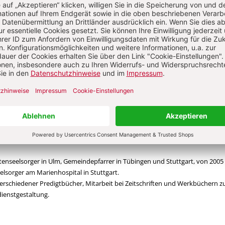
t?
Anmelden
gang Raible
 im Ruhestand. Geboren 1950 in Stuttgart, Studium der Katholischen Theolog
en und München und der Kirchenmusik in Rottenburg, Promotion in Theolo
enseelsorger in Ulm, Gemeindepfarrer in Tübingen und Stuttgart, von 2005
eelsorger am Marienhospital in Stuttgart.
erschiedener Predigtbücher, Mitarbeit bei Zeitschriften und Werkbüchern z
ienstgestaltung.