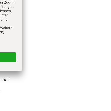
ie in
gischer
 – 2019
ur