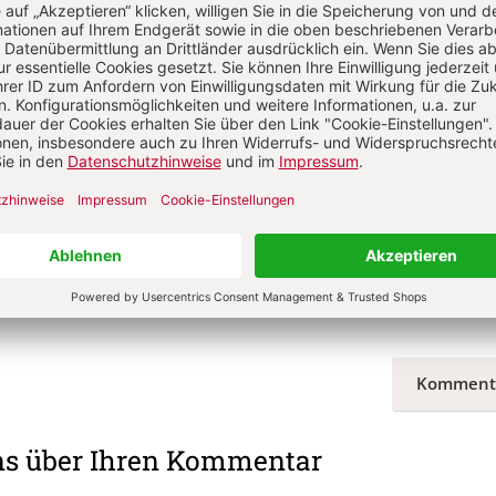
t?
Anmelden
 Gruber
45, Dr. theol., 1976 Priesterweihe im Aachener Dom durch Bischof Klaus He
nkbeauftragter des Bistums Aachen. Hörfunk- und Fernsehbeauftragter de
fe beim Westdeutschen Rundfunk in Köln.
Komment
ns über Ihren Kommentar