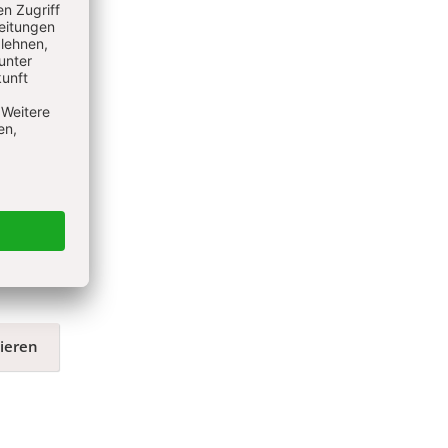
mmerle.
r NRW-
ieren