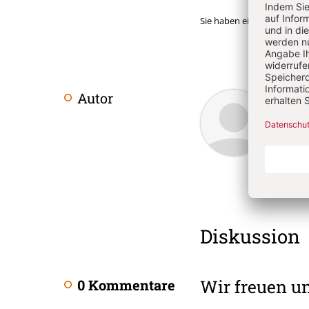
Sie haben ein Abonnemen
Bert
Autor
Überschrift
Artikel-
geb. 19
Rundfu
Infos
Bischö
Diskussion
Wir freuen u
0 Kommentare