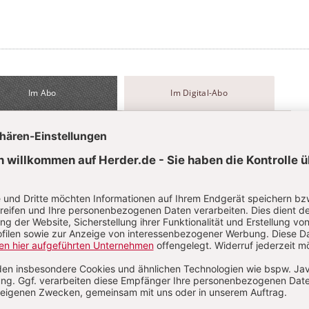
Im Abo
Im Digital-Abo
Abo testen