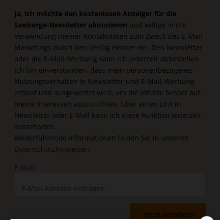
Ja, ich möchte den kostenlosen Anzeiger für die
Seelsorge-Newsletter abonnieren
und willige in die
Verwendung meiner Kontaktdaten zum Zweck des E-Mail-
Marketings durch den Verlag Herder ein. Den Newsletter
oder die E-Mail-Werbung kann ich jederzeit abbestellen.
Ich bin einverstanden, dass mein personenbezogenes
Nutzungsverhalten in Newsletter und E-Mail-Werbung
erfasst und ausgewertet wird, um die Inhalte besser auf
meine Interessen auszurichten. Über einen Link in
Newsletter oder E-Mail kann ich diese Funktion jederzeit
ausschalten.
Weiterführende Informationen finden Sie in unseren
Datenschutzhinweisen
.
E-Mail
Jetzt anmelden