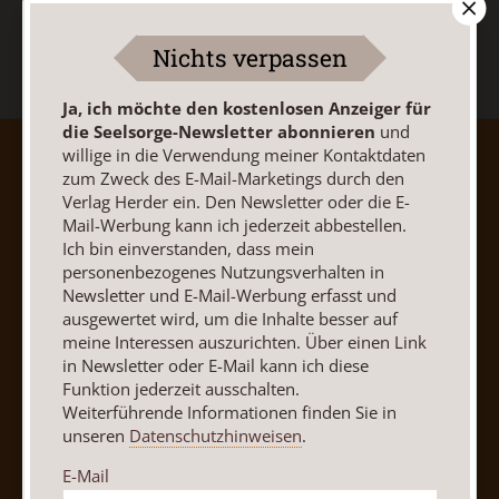
Nichts verpassen
Ja, ich möchte den kostenlosen Anzeiger für
die Seelsorge-Newsletter abonnieren
und
willige in die Verwendung meiner Kontaktdaten
AGB und Widerrufsbelehrung
Datenschutz
zum Zweck des E-Mail-Marketings durch den
Barrierefreiheit
Impressum
Verlag Herder ein. Den Newsletter oder die E-
Mail-Werbung kann ich jederzeit abbestellen.
Ich bin einverstanden, dass mein
Vertrag widerrufen
Abo online kündigen
personenbezogenes Nutzungsverhalten in
Newsletter und E-Mail-Werbung erfasst und
ausgewertet wird, um die Inhalte besser auf
meine Interessen auszurichten. Über einen Link
in Newsletter oder E-Mail kann ich diese
Funktion jederzeit ausschalten.
Weiterführende Informationen finden Sie in
unseren
Datenschutzhinweisen
.
E-Mail