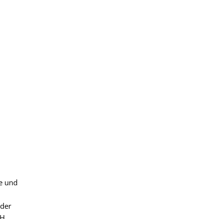
ie und
 der
H.