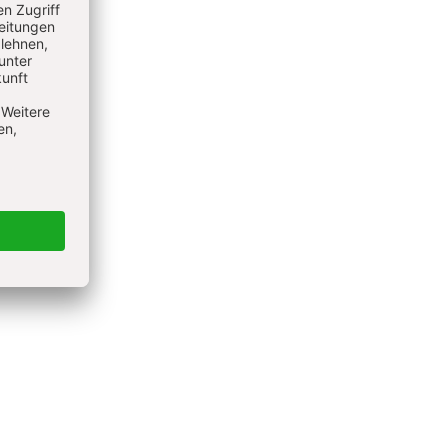
 einfach
edeutung
inde der
g zu