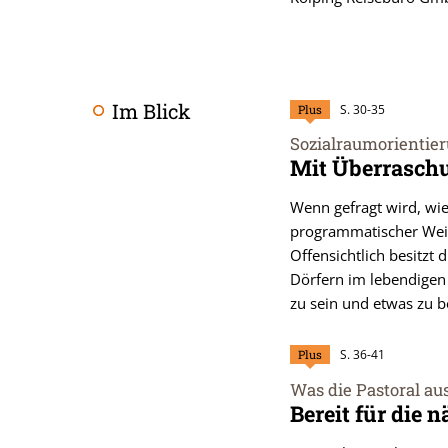
Im Blick
Plus
S. 30-35
Sozialraumorientier
:
Mit Überrasch
Wenn gefragt wird, wie
programmatischer Weis
Offensichtlich besitzt 
Dörfern im lebendige
zu sein und etwas zu b
Plus
S. 36-41
Was die Pastoral aus
:
Bereit für die 