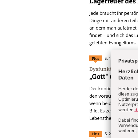
:
Lagerfeuer des
Jede braucht ihr persö
Dinge mit anderen teil
an dem man aufatmet u
findet – und sich das 
gelebten Evangeliums.
Plus
S. 15-19
Dysfunktionalität u
:
„Gott“ und die
Der kontinuierliche R
den vorausgehenden Fun
wenn beide Phänomene
Bild. Es zeigt, was feh
Lebensthemen dennoch
Plus
S. 20-23