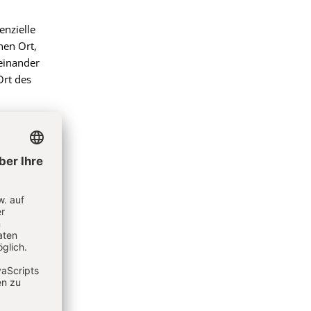
enzielle
nen Ort,
einander
Ort des
ann ohne
n. Erst
ndes