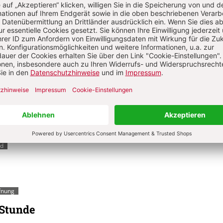
hchristlicher Gemeindetheologie bei Paulus
nd Gottes Raum
haft und Versammlung der Christusgläubigen versteht sich nicht
s Gleichgesinnter, wie der griechische Begriff ekklēsia in der B
lung“ vielleicht nahelegen könnte. Von Anfang an wird die Geme
 eine theologische Größe wahrgenommen und von ihrer Beziehun
er gedacht.
Von Konrad Huber
nd
ffnung
 Stunde