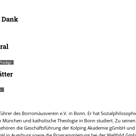
i Dank
ral
Predigt
tter
h
sführer des Borromäusverein e.V. in Bonn. Er hat Sozialphilosoph
n München und katholische Theologie in Bonn studiert. Zu seinen
 gehören die Geschäftsführung der Kolping Akademie gGmbH und
H in Augsburg sowie die Programmleitung bei der Weltbild Gmb