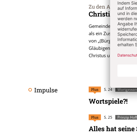
Zu den Anfängen frü
:
Christi Leib u
Gemeinde als Gemeinsc
als ein Zusammenschlus
von „(Bürger-)Versamm
Gläubigen vor Ort als
Christus und zu Gott h
Impulse
Plus
S. 24
Wortgewa
Wortspiele?!
Plus
S. 25
Prinzip Ho
Alles hat seine