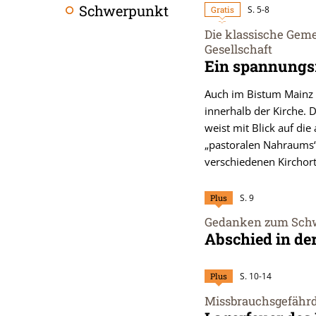
Schwerpunkt
Gratis
S. 5-8
Die klassische Geme
Gesellschaft
:
Ein spannungsr
Auch im Bistum Mainz r
innerhalb der Kirche. 
weist mit Blick auf d
„pastoralen Nahraums“
verschiedenen Kirchor
Plus
S. 9
Gedanken zum Sch
:
Abschied in de
Plus
S. 10-14
Missbrauchsgefähr