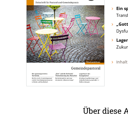
Ein s
Trans
„Gott
Dysfu
Lager
Zukun
Inhalt
Über diese 