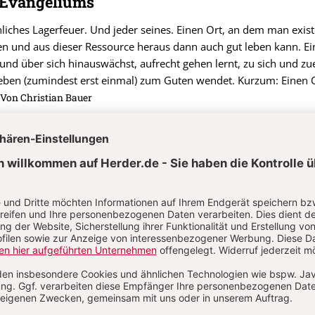
 Evangeliums
nliches Lagerfeuer. Und jeder seines. Einen Ort, an dem man exist
en und aus dieser Ressource heraus dann auch gut leben kann. Ei
nd über sich hinauswächst, aufrecht gehen lernt, zu sich und zu
Leben (zumindest erst einmal) zum Guten wendet. Kurzum: Einen 
Von Christian Bauer
nd neue Ansätze der „ Pfarreiseelsorge“
 (fehlende) Thematisierung des Menschen
ückgang der Teilnahmezahlen am Leben der Kirchengemeinden k
ktionsverlust der Pfarreien nicht sachgerecht verstanden werde
 in einen Zusammenhang gesetzt werden, entsteht ein umfasse
lt, und wie es durch die verstärkte Thematisierung existentieller
 weitergehen könnte.
Von Johannes Dr. Först