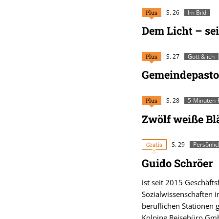
Plus
S. 26
Im Bild
Dem Licht – se
Plus
S. 27
Gott & ich
Gemeindepasto
Plus
S. 28
5-Minuten-
Zwölf weiße Blä
Gratis
S. 29
Persönlic
Guido Schröer
ist seit 2015 Geschäft
Sozialwissenschaften i
beruflichen Stationen
Kolping Reisebüro Gmb