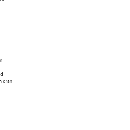
in
nd
n dran