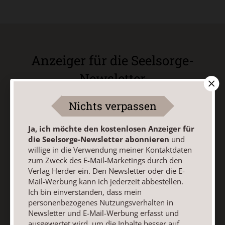
Anzeiger für die Seelsorge-
Newsletter
Nichts verpassen
Ja, ich möchte den kostenlosen Anzeiger für die
Seelsorge-Newsletter abonnieren
und willige in die
Ja, ich möchte den kostenlosen Anzeiger für
Verwendung meiner Kontaktdaten zum Zweck des E-Mail-
die Seelsorge-Newsletter abonnieren
und
Marketings durch den Verlag Herder ein. Den Newsletter
willige in die Verwendung meiner Kontaktdaten
oder die E-Mail-Werbung kann ich jederzeit abbestellen.
zum Zweck des E-Mail-Marketings durch den
Ich bin einverstanden, dass mein personenbezogenes
Verlag Herder ein. Den Newsletter oder die E-
Nutzungsverhalten in Newsletter und E-Mail-Werbung
Mail-Werbung kann ich jederzeit abbestellen.
erfasst und ausgewertet wird, um die Inhalte besser auf
Ich bin einverstanden, dass mein
meine Interessen auszurichten. Über einen Link in
personenbezogenes Nutzungsverhalten in
Newsletter oder E-Mail kann ich diese Funktion jederzeit
Newsletter und E-Mail-Werbung erfasst und
ausschalten.
ausgewertet wird, um die Inhalte besser auf