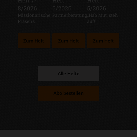
Heft 7-
Heft
Heft
8/2026
6/2026
5/2026
:
Missionarische
:
Partnerberatung
:
„Hab Mut, steh
Präsenz
auf!“
Zum Heft
Zum Heft
Zum Heft
Alle Hefte
Abo bestellen