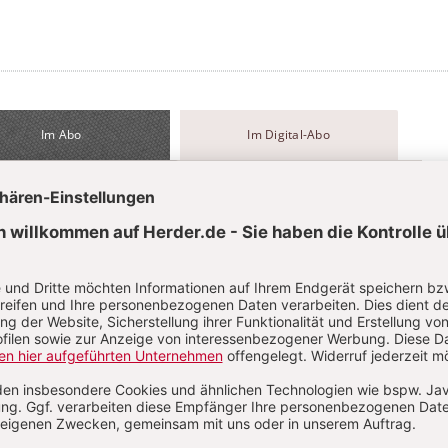
Im Abo
Im Digital-Abo
Abo testen