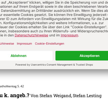
t?
Anmelden
bald Müller
d Müller, geb. 1950, studierte Theologie und Psychologie. Langjähriger Leit
ctiohauses der Abtei Münsterschwarzach. Bekannt wurde er als Autor zahlre
und Beiträge zu Themen der Spiritualität und Psychotherapie. Wunibald Müll
atet und hat zwei Kinder.
Katholikentag
S. 42
zu k. angeb.?
Von Stefan Weigand, Stefan Lesting