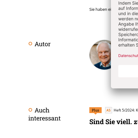
Sie haben ein Abonnemen
Wuni
Autor
Überschrift
Artikel-
Wunibal
Recolle
Infos
Bücher 
verheir
Auch
Plus
Heft 5/2024: 
interessant
Sind Sie viell. 