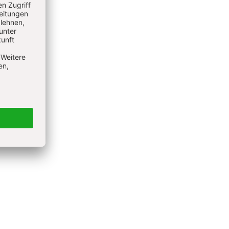
er des
icher
er ist