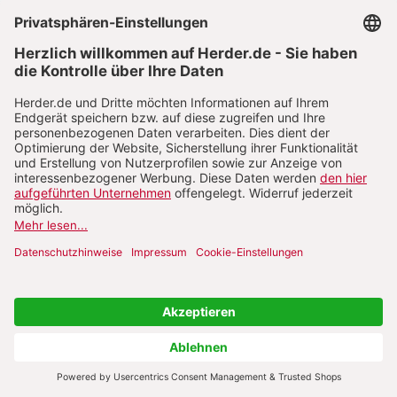
Verdächtigungen der politischen Eliten. Die
Annahme, eine zehn- bis 15-prozentige
Daueropposition könne in demokratischen
Systemen kaum etwas bewirken, ist auch deshalb
falsch, weil Anhänger hoch motivierter,
fanatisierter Minderheiten im Vergleich zur
kognitiv moderaten, aber meist auch habituell
„lauen“ Mehrheit ein Vielfaches an Zeit, Geld und
„Herzblut“ zu investieren bereit sind. Diese
strukturelle Überlegenheit der Radikalen wird
nur durch ihre höhere Neigung zum erbitterten
internen Zwist konterkariert.
Ursachen der rechtskonservativen
Sezession