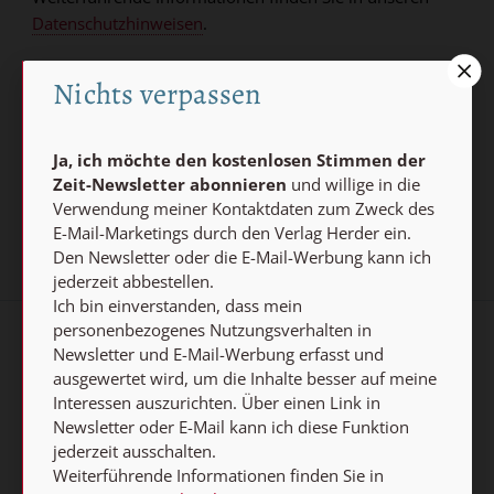
Datenschutzhinweisen
.
E-MAIL
Nichts verpassen
Ja, ich möchte den kostenlosen Stimmen der
Jetzt anmelden
Zeit-Newsletter abonnieren
und willige in die
Verwendung meiner Kontaktdaten zum Zweck des
E-Mail-Marketings durch den Verlag Herder ein.
Den Newsletter oder die E-Mail-Werbung kann ich
jederzeit abbestellen.
Ich bin einverstanden, dass mein
personenbezogenes Nutzungsverhalten in
Newsletter und E-Mail-Werbung erfasst und
AGB und Widerrufsbelehrung
Datenschutz
ausgewertet wird, um die Inhalte besser auf meine
Barrierefreiheit
Impressum
Interessen auszurichten. Über einen Link in
Newsletter oder E-Mail kann ich diese Funktion
jederzeit ausschalten.
Vertrag widerrufen
Weiterführende Informationen finden Sie in