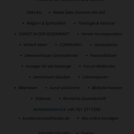
VERLAG:
Media Sales Stimmen der Zeit
Religion & Spiritualität
Theologie & Pastoral
CHRIST IN DER GEGENWART
Herder Korrespondenz
einfach leben
COMMUNIO
Gottesdienst
Ideenwerkstatt Gottesdienste
Pastoralblätter
Anzeiger für die Seelsorge
Forum Weltkirche
Gemeinsam Glauben
Lebensspuren
Bibel lesen
kunst und kirche
Biblische Notizen
Diakonia
Römische Quartalschrift
+49 761 2717200
KUNDENSERVICE
kundenservice@herder.de
Abo online kündigen
FOLGEN SIE UNS:
Twitter