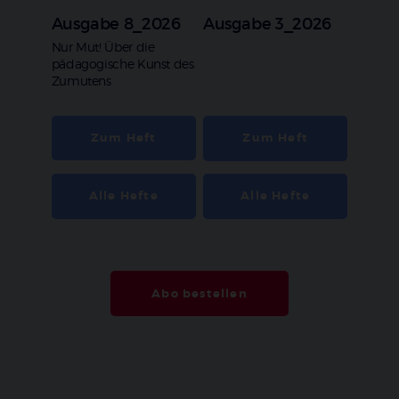
Ausgabe 8_2026
Ausgabe 3_2026
:
Nur Mut! Über die
pädagogische Kunst des
Zumutens
Zum Heft
Zum Heft
Alle Hefte
Alle Hefte
Abo bestellen