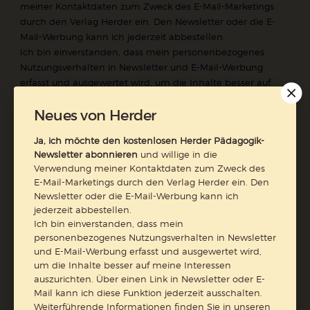
meiner Kontaktdaten zum Zweck des E-Mail-Marketings
durch den Verlag Herder ein. Den Newsletter oder die E-
Mail-Werbung kann ich jederzeit abbestellen.
Ich bin einverstanden, dass mein personenbezogenes
Nutzungsverhalten in Newsletter und E-Mail-Werbung
erfasst und ausgewertet wird, um die Inhalte besser auf
meine Interessen auszurichten. Über einen Link in
Neues von Herder
Newsletter oder E-Mail kann ich diese Funktion jederzeit
ausschalten.
Ja, ich möchte den kostenlosen Herder Pädagogik-
Weiterführende Informationen finden Sie in unseren
Newsletter abonnieren
und willige in die
Datenschutzhinweisen
.
Verwendung meiner Kontaktdaten zum Zweck des
E-Mail-Marketings durch den Verlag Herder ein. Den
E-Mail
Newsletter oder die E-Mail-Werbung kann ich
jederzeit abbestellen.
Ich bin einverstanden, dass mein
personenbezogenes Nutzungsverhalten in Newsletter
und E-Mail-Werbung erfasst und ausgewertet wird,
Jetzt anmelden
um die Inhalte besser auf meine Interessen
auszurichten. Über einen Link in Newsletter oder E-
Mail kann ich diese Funktion jederzeit ausschalten.
Weiterführende Informationen finden Sie in unseren