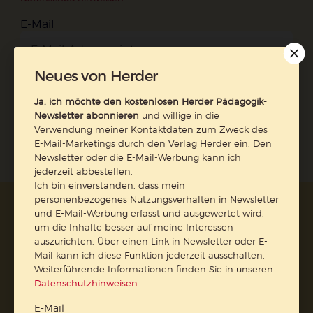
E-Mail
Neues von Herder
Jetzt anmelden
Ja, ich möchte den kostenlosen Herder Pädagogik-
Newsletter abonnieren
und willige in die
Verwendung meiner Kontaktdaten zum Zweck des
E-Mail-Marketings durch den Verlag Herder ein. Den
Newsletter oder die E-Mail-Werbung kann ich
jederzeit abbestellen.
Ich bin einverstanden, dass mein
personenbezogenes Nutzungsverhalten in Newsletter
AGB und Widerrufsbelehrung
Datenschutz
und E-Mail-Werbung erfasst und ausgewertet wird,
Barrierefreiheit
Impressum
um die Inhalte besser auf meine Interessen
auszurichten. Über einen Link in Newsletter oder E-
Mail kann ich diese Funktion jederzeit ausschalten.
Weiterführende Informationen finden Sie in unseren
Vertrag widerrufen
Datenschutzhinweisen
.
Abo online kündigen
E-Mail