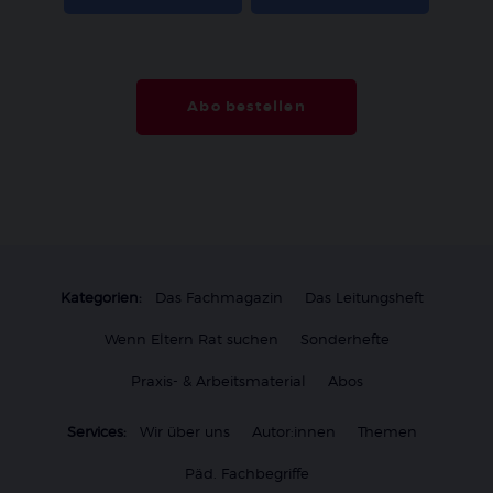
Abo bestellen
Kategorien:
Das Fachmagazin
Das Leitungsheft
Wenn Eltern Rat suchen
Sonderhefte
Praxis- & Arbeitsmaterial
Abos
Services:
Wir über uns
Autor:innen
Themen
Päd. Fachbegriffe