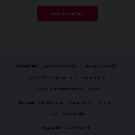
Abo bestellen
Kategorien:
Das Fachmagazin
Das Leitungsheft
Wenn Eltern Rat suchen
Sonderhefte
Praxis- & Arbeitsmaterial
Abos
Services:
Wir über uns
Autor:innen
Themen
Päd. Fachbegriffe
Angebote:
Gewinnspiele