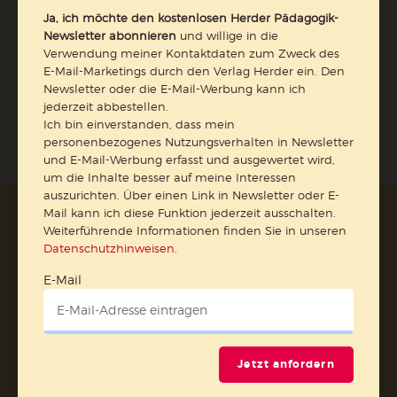
Ja, ich möchte den kostenlosen Herder Pädagogik-
Newsletter abonnieren
und willige in die
Verwendung meiner Kontaktdaten zum Zweck des
E-Mail-Marketings durch den Verlag Herder ein. Den
Jetzt anmelden
Newsletter oder die E-Mail-Werbung kann ich
jederzeit abbestellen.
Ich bin einverstanden, dass mein
personenbezogenes Nutzungsverhalten in Newsletter
und E-Mail-Werbung erfasst und ausgewertet wird,
um die Inhalte besser auf meine Interessen
auszurichten. Über einen Link in Newsletter oder E-
Mail kann ich diese Funktion jederzeit ausschalten.
AGB und Widerrufsbelehrung
Datenschutz
Weiterführende Informationen finden Sie in unseren
Barrierefreiheit
Impressum
Datenschutzhinweisen
.
E-Mail
Vertrag widerrufen
Abo online kündigen
Jetzt anfordern