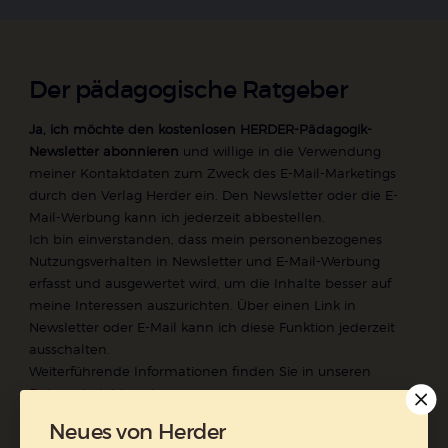
Der pädagogische Ratgeber
Ja, ich möchte den kostenlosen HERDER-Pädagogik-
Newsletter abonnieren
und willige in die Verwendung
meiner Kontaktdaten zum Zweck des E-Mail-Marketings
durch den Verlag Herder ein. Den Newsletter oder die E-
Mail-Werbung kann ich jederzeit abbestellen.
Ich bin einverstanden, dass mein personenbezogenes
Nutzungsverhalten in Newsletter und E-Mail-Werbung
erfasst und ausgewertet wird, um die Inhalte besser auf
meine Interessen auszurichten. Über einen Link in
Newsletter oder E-Mail kann ich diese Funktion jederzeit
ausschalten.
Weiterführende Informationen finden Sie in unseren
Datenschutzhinweisen
.
Neues von Herder
E-Mail