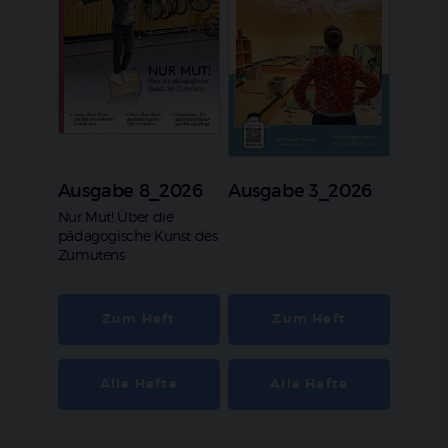
Ausgabe 8_2026
Ausgabe 3_2026
:
Nur Mut! Über die
pädagogische Kunst des
Zumutens
Zum Heft
Zum Heft
Alle Hefte
Alle Hefte