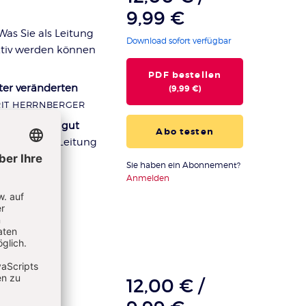
9,99 €
as Sie als Leitung
Download sofort verfügbar
ktiv werden können
PDF bestellen
ter veränderten
(9,99 €)
IT HERRNBERGER
uch moralisch gut
Abo testen
g“ gibt der Leitung
ASCH
Sie haben ein Abonnement?
Anmelden
12,00 € /