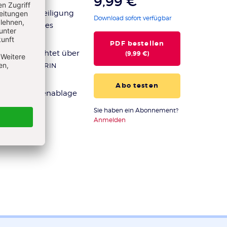
9,99 €
tung an:
Beteiligung
Download sofort verfügbar
 pädagogisches
ENBOHM
PDF bestellen
eiterin berichtet über
(9,99 €)
tung
VON KATRIN
Abo testen
altung, Datenablage
Sie haben ein Abonnement?
Anmelden