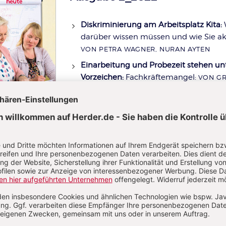
Diskriminierung am Arbeitsplatz Kita:
W
darüber wissen müssen und wie Sie a
VON PETRA WAGNER, NURAN AYTEN
Einarbeitung und Probezeit stehen un
Vorzeichen:
Fachkräftemangel:
VON GR
Im Kita-Alltag fachlich richtig, aber a
handeln:
Der Ansatz „Ethik in Beziehun
dazu Orientierung
VON URSULA WOLL
MEHR ZU AUSGABE 2_2022
Ausgabe 1_2022