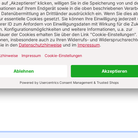
Gelebte Partizipation fängt bei der Lei
stellt Gewohnheiten infrage und trifft
Handeln im Kern
VON KERSTIN KREIK
Einblicke in eine Elterninitiative:
Eine L
Freiräume und Grenzen ihrer Einrich
BEHNKE-MEINERS
Gute Büroorganisation (2):
E-Mail-Verw
VON UWE JULI
MEHR ZU AUSGABE 1_2022