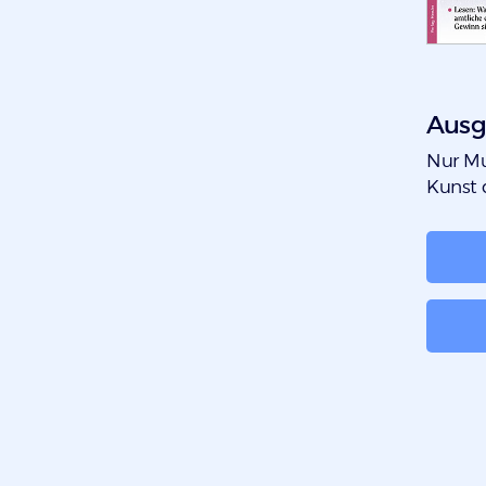
Ausg
:
Nur Mu
Kunst