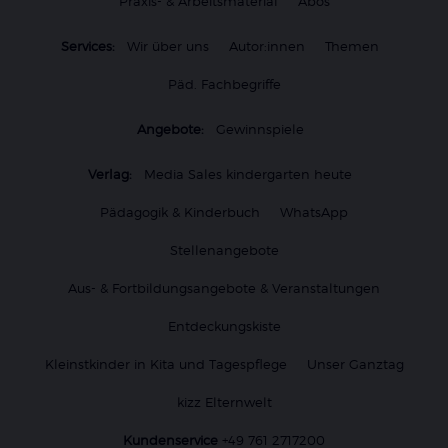
Praxis- & Arbeitsmaterial
Abos
Services:
Wir über uns
Autor:innen
Themen
Päd. Fachbegriffe
Angebote:
Gewinnspiele
Verlag:
Media Sales kindergarten heute
Pädagogik & Kinderbuch
WhatsApp
Stellenangebote
Aus- & Fortbildungsangebote & Veranstaltungen
Entdeckungskiste
Kleinstkinder in Kita und Tagespflege
Unser Ganztag
kizz Elternwelt
Kundenservice
+49 761 2717200