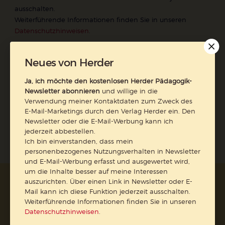
ausschalten.
Weiterführende Informationen finden Sie in unseren
Datenschutzhinweisen
.
E-Mail
Neues von Herder
Ja, ich möchte den kostenlosen Herder Pädagogik-
Newsletter abonnieren
und willige in die
Jetzt anmelden
Verwendung meiner Kontaktdaten zum Zweck des
E-Mail-Marketings durch den Verlag Herder ein. Den
Newsletter oder die E-Mail-Werbung kann ich
jederzeit abbestellen.
Ich bin einverstanden, dass mein
personenbezogenes Nutzungsverhalten in Newsletter
und E-Mail-Werbung erfasst und ausgewertet wird,
um die Inhalte besser auf meine Interessen
auszurichten. Über einen Link in Newsletter oder E-
AGB und Widerrufsbelehrung
Datenschutz
Mail kann ich diese Funktion jederzeit ausschalten.
Barrierefreiheit
Impressum
Weiterführende Informationen finden Sie in unseren
Datenschutzhinweisen
.