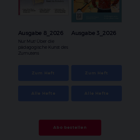
Ausgabe 8_2026
Ausgabe 3_2026
:
Nur Mut! Über die
pädagogische Kunst des
Zumutens
Zum Heft
Zum Heft
Alle Hefte
Alle Hefte
Abo bestellen