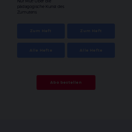
:
Nur Mut! Über die
pädagogische Kunst des
Zumutens
Zum Heft
Zum Heft
Alle Hefte
Alle Hefte
Abo bestellen