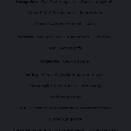
Kategorien:
Das Fachmagazin
Das Leitungsheft
Wenn Eltern Rat suchen
Sonderhefte
Praxis- & Arbeitsmaterial
Abos
Services:
Wir über uns
Autor:innen
Themen
Päd. Fachbegriffe
Angebote:
Gewinnspiele
Verlag:
Media Sales kindergarten heute
Pädagogik & Kinderbuch
WhatsApp
Stellenangebote
Aus- & Fortbildungsangebote & Veranstaltungen
Entdeckungskiste
Kleinstkinder in Kita und Tagespflege
Unser Ganztag