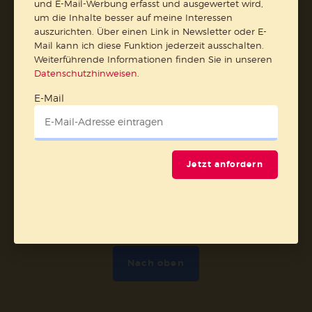
und E-Mail-Werbung erfasst und ausgewertet wird,
Barrierefreiheit
Impressum
um die Inhalte besser auf meine Interessen
auszurichten. Über einen Link in Newsletter oder E-
Mail kann ich diese Funktion jederzeit ausschalten.
Vertrag widerrufen
Weiterführende Informationen finden Sie in unseren
Datenschutzhinweisen
.
Abo online kündigen
E-Mail
Jetzt anfordern
Nach oben