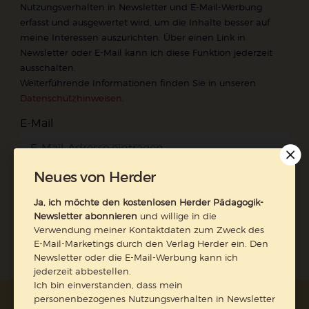
Nutzungsverhalten in Newsletter und E-Mail-Werbung
erfasst und ausgewertet wird, um die Inhalte besser auf
meine Interessen auszurichten. Über einen Link in
Newsletter oder E-Mail kann ich diese Funktion jederzeit
ausschalten.
Weiterführende Informationen finden Sie in unseren
Datenschutzhinweisen
.
E-Mail
Neues von Herder
Jetzt anmelden
Ja, ich möchte den kostenlosen Herder Pädagogik-
Newsletter abonnieren
und willige in die
Verwendung meiner Kontaktdaten zum Zweck des
E-Mail-Marketings durch den Verlag Herder ein. Den
Newsletter oder die E-Mail-Werbung kann ich
jederzeit abbestellen.
Ich bin einverstanden, dass mein
personenbezogenes Nutzungsverhalten in Newsletter
AGB und Widerrufsbelehrung
Datenschutz