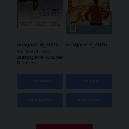
Ausgabe 8_2026
Ausgabe 3_2026
:
Nur Mut! Über die
pädagogische Kunst des
Zumutens
Zum Heft
Zum Heft
Alle Hefte
Alle Hefte