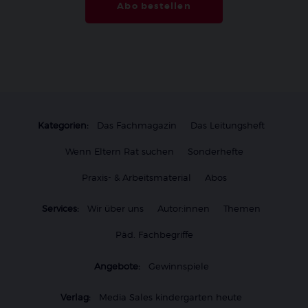
Abo bestellen
Kategorien:
Das Fachmagazin
Das Leitungsheft
Wenn Eltern Rat suchen
Sonderhefte
Praxis- & Arbeitsmaterial
Abos
Services:
Wir über uns
Autor:innen
Themen
Päd. Fachbegriffe
Angebote:
Gewinnspiele
Verlag:
Media Sales kindergarten heute