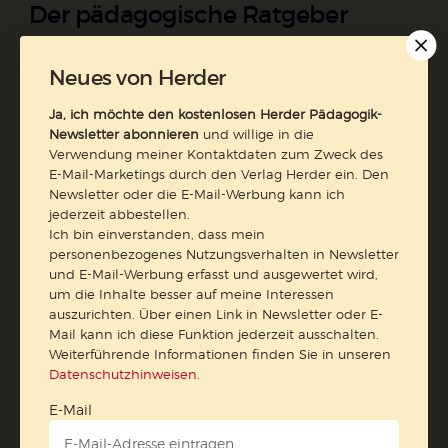
Der pädagogische Ratgeber
Ja, ich möchte den kostenlosen HERDER-Pädagogik-
Neues von Herder
Newsletter abonnieren
und willige in die Verwendung
meiner Kontaktdaten zum Zweck des E-Mail-Marketings
Ja, ich möchte den kostenlosen Herder Pädagogik-
durch den Verlag Herder ein. Den Newsletter oder die E-
Newsletter abonnieren
und willige in die
Mail-Werbung kann ich jederzeit abbestellen.
Verwendung meiner Kontaktdaten zum Zweck des
Ich bin einverstanden, dass mein personenbezogenes
E-Mail-Marketings durch den Verlag Herder ein. Den
Nutzungsverhalten in Newsletter und E-Mail-Werbung
Newsletter oder die E-Mail-Werbung kann ich
erfasst und ausgewertet wird, um die Inhalte besser auf
jederzeit abbestellen.
meine Interessen auszurichten. Über einen Link in
Ich bin einverstanden, dass mein
Newsletter oder E-Mail kann ich diese Funktion jederzeit
personenbezogenes Nutzungsverhalten in Newsletter
und E-Mail-Werbung erfasst und ausgewertet wird,
ausschalten.
um die Inhalte besser auf meine Interessen
Weiterführende Informationen finden Sie in unseren
auszurichten. Über einen Link in Newsletter oder E-
Datenschutzhinweisen
.
Mail kann ich diese Funktion jederzeit ausschalten.
Weiterführende Informationen finden Sie in unseren
E-Mail
Datenschutzhinweisen
.
E-Mail