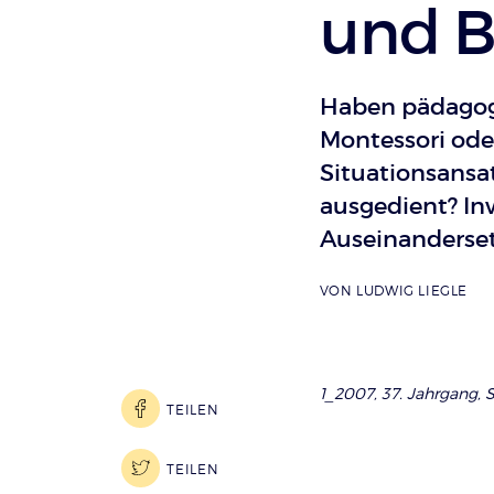
und B
Haben pädagog
Montessori ode
Situationsansa
ausgedient? In
Auseinanderset
VON
LUDWIG LIEGLE
1_2007, 37. Jahrgang, S
TEILEN
TEILEN