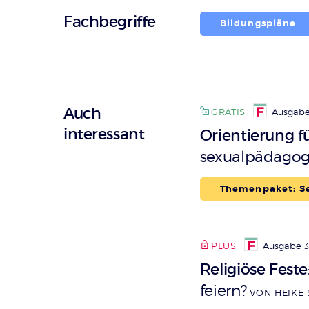
Fachbegriffe
Bildungspläne
Auch
GRATIS
Ausgabe
interessant
Orientierung f
sexualpädagog
Themenpaket: Se
PLUS
Ausgabe 3
Religiöse Feste
feiern?
VON HEIKE