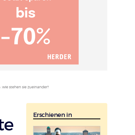
 wie stehen sie zueinander?
Erschienen in
te