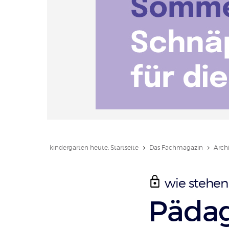
kindergarten heute: Startseite
Das Fachmagazin
Arch
wie stehen
:
Pädag