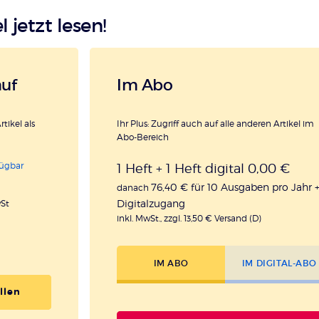
l jetzt lesen!
auf
Im Abo
rtikel als
Ihr Plus: Zugriff auch auf alle anderen Artikel im
Abo-Bereich
fügbar
1 Heft + 1 Heft digital 0,00 €
76,40 € für 10 Ausgaben pro Jahr 
danach
Digitalzugang
wSt
inkl. MwSt., zzgl. 13,50 € Versand (D)
IM ABO
IM DIGITAL-ABO
llen