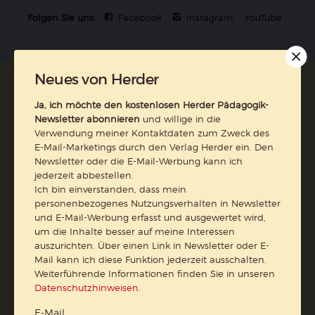
Folgen Sie uns:
Facebook
Instagram
YouTube
Neues von Herder
Ja, ich möchte den kostenlosen Herder Pädagogik-
Der pädagogische Ratgeber
Newsletter abonnieren
und willige in die
Verwendung meiner Kontaktdaten zum Zweck des
Ja, ich möchte den kostenlosen HERDER-Pädagogik-
E-Mail-Marketings durch den Verlag Herder ein. Den
Newsletter abonnieren
und willige in die Verwendung
Newsletter oder die E-Mail-Werbung kann ich
meiner Kontaktdaten zum Zweck des E-Mail-Marketings
jederzeit abbestellen.
durch den Verlag Herder ein. Den Newsletter oder die E-
Ich bin einverstanden, dass mein
Mail-Werbung kann ich jederzeit abbestellen.
personenbezogenes Nutzungsverhalten in Newsletter
Ich bin einverstanden, dass mein personenbezogenes
und E-Mail-Werbung erfasst und ausgewertet wird,
Nutzungsverhalten in Newsletter und E-Mail-Werbung
um die Inhalte besser auf meine Interessen
auszurichten. Über einen Link in Newsletter oder E-
erfasst und ausgewertet wird, um die Inhalte besser auf
Mail kann ich diese Funktion jederzeit ausschalten.
meine Interessen auszurichten. Über einen Link in
Weiterführende Informationen finden Sie in unseren
Newsletter oder E-Mail kann ich diese Funktion jederzeit
Datenschutzhinweisen
.
ausschalten.
Weiterführende Informationen finden Sie in unseren
E-Mail