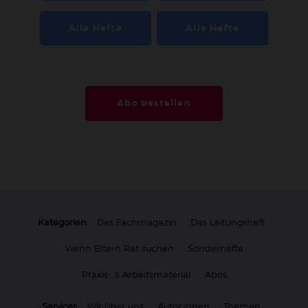
Alle Hefte
Alle Hefte
Abo bestellen
Kategorien:
Das Fachmagazin
Das Leitungsheft
Wenn Eltern Rat suchen
Sonderhefte
Praxis- & Arbeitsmaterial
Abos
Services:
Wir über uns
Autor:innen
Themen