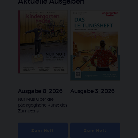
Aktuelle Ausgaben
Ausgabe 8_2026
Ausgabe 3_2026
:
Nur Mut! Über die
pädagogische Kunst des
Zumutens
Zum Heft
Zum Heft